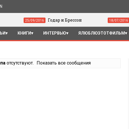
ON
Годар и Брессон
«Драйв» 
25/09/2016
18/07/2016
ТЬИ
КНИГИ
ИНТЕРВЬЮ
ЯЛЮБЛЮЭТОТФИЛЬМ
нпа
отсутствуют.
Показать все сообщения