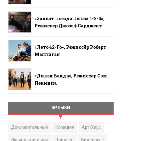
«Захват Поезда Пелэм 1-2-3»,
Режиссёр Джозеф Сарджент
«Лето 42-Го», Режиссёр Роберт
Маллиган
«Дикая Банда», Режиссёр Сэм
Пекинпа
ЯРЛЫКИ
Документальный
Комедия
Арт-Хаус
Экзистенциализм
Триллер
Видеоэссе