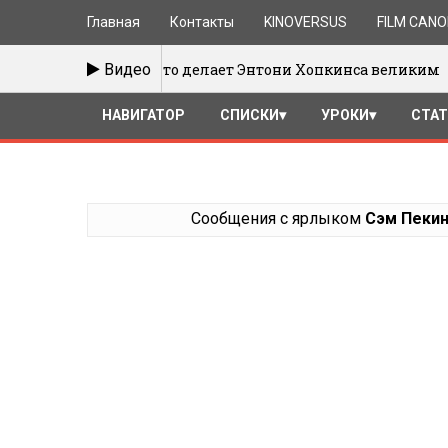
Главная
Контакты
KINOVERSUS
FILM CAN
Что делает Энтони Хопкинса великим
Видео
15/01/2017
НАВИГАТОР
СПИСКИ
УРОКИ
СТА
Сообщения с ярлыком
Сэм Пеки