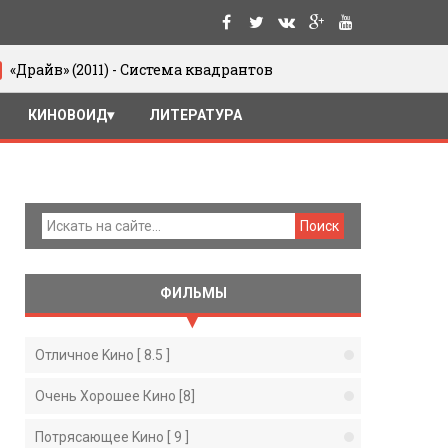
(2011) - Система квадрантов
Юрий Цив
05/06/2016
КИНОВОИД
ЛИТЕРАТУРА
ФИЛЬМЫ
Отличное Kино [ 8.5 ]
Очень Хорошее Кино [8]
Потрясающее Kино [ 9 ]