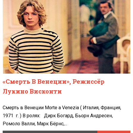
«Смерть В Венеции», Режиссёр
Лукино Висконти
Смерть в Венеции Morte a Venezia ( Италия, Франция,
1971 г. ) В ролях: Дирк Богард, Бьорн Андресен,
Ромоло Валли, Марк Бёрнс,...