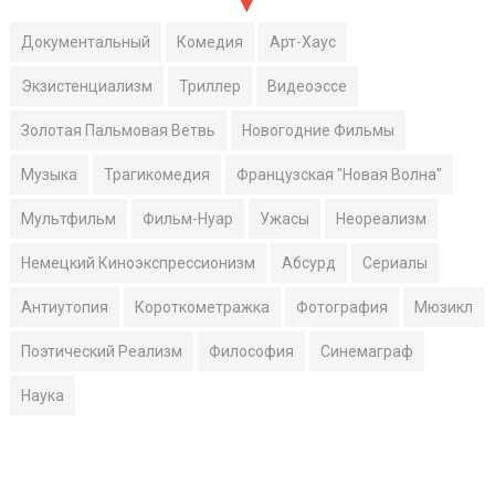
Документальный
Комедия
Арт-Хаус
Экзистенциализм
Триллер
Видеоэссе
Золотая Пальмовая Ветвь
Новогодние Фильмы
Музыка
Трагикомедия
Французская "Новая Волна"
Мультфильм
Фильм-Нуар
Ужасы
Неореализм
Немецкий Киноэкспрессионизм
Абсурд
Сериалы
Антиутопия
Короткометражка
Фотография
Мюзикл
Поэтический Реализм
Философия
Синемаграф
Наука