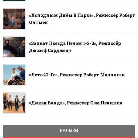
«Холодным Днём В Парке», Режиссёр Роберт
Олтмен
«Захват Поезда Пелэм 1-2-3», Режиссёр
Джозеф Сарджент
«Лето 42-Го», Режиссёр Роберт Маллиган
«Дикая Банда», Режиссёр Сэм Пекинпа
ЯРЛЫКИ