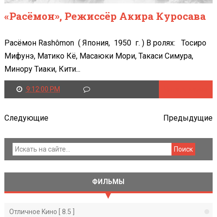
«Расёмон», Режиссёр Акира Куросава
Расёмон Rashômon ( Япония, 1950 г. ) В ролях: Тосиро
Мифунэ, Матико Кё, Масаюки Мори, Такаси Симура,
Минору Тиаки, Кити...
9:12:00 PM
Читать далее
Следующие
Предыдущие
ФИЛЬМЫ
Отличное Kино [ 8.5 ]