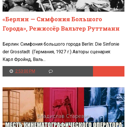
«Берлин — Симфония Большого
Города», Режиссёр Вальтер Руттманн
Берлин: Симфония большого города Berlin: Die Sinfonie
der Grosstadt (Германия, 1927 г.) Авторы сценария:
Карл Фройнд, Валь...
2:53:00 PM
Читать далее