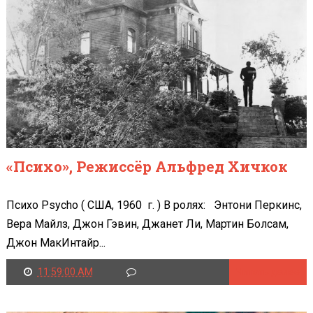
«Психо», Режиссёр Альфред Хичкок
Психо Psycho ( США, 1960 г. ) В ролях: Энтони Перкинс,
Вера Майлз, Джон Гэвин, Джанет Ли, Мартин Болсам,
Джон МакИнтайр...
11:59:00 AM
Читать далее