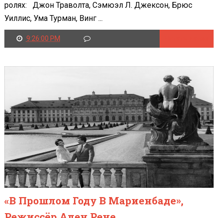
ролях: Джон Траволта, Сэмюэл Л. Джексон, Брюс
Уиллис, Ума Турман, Винг ...
9:26:00 PM
Читать далее
«В Прошлом Году В Мариенбаде»,
Режиссёр Ален Рене