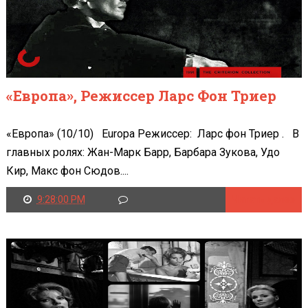
«Европа», Режиссер Ларс Фон Триер
«Европа» (10/10) Europa Режиссер: Ларс фон Триер . В
главных ролях: Жан-Марк Барр, Барбара Зукова, Удо
Кир, Макс фон Сюдов....
9:28:00 PM
Читать далее