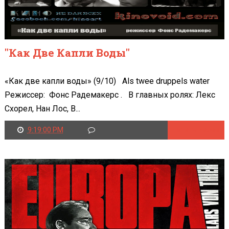
"Как Две Капли Воды"
«Как две капли воды» (9/10) Als twee druppels water
Режиссер: Фонс Радемакерс . В главных ролях: Лекс
Схорел, Нан Лос, В...
9:19:00 PM
Читать далее