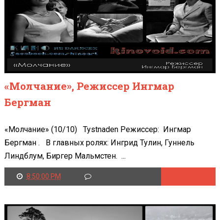
«Молчание», Режиссер Ингмар
Бергман
«Молчание» (10/10) Tystnaden Режиссер: Ингмар
Бергман . В главных ролях: Ингрид Тулин, Гуннель
Линдблум, Биргер Мальмстен. ...
8:50:00 PM
Читать далее