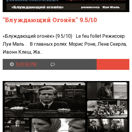
"Блуждающий Огонёк" 9.5/10
«Блуждающий огонёк» (9.5/10) Le feu follet Режиссер:
Луи Маль . В главных ролях: Морис Роне, Лена Скерла,
Ивонн Клеш, Жа...
9:39:00 PM
Читать далее