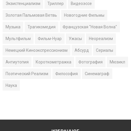
Экзистенциализм
Триллер
Видеоэссе
Золотая Пальмовая Ветвь
Новогодние Фильмы
Музыка
Трагикомедия
Французская "Новая Волна"
Мультфильм
Фильм-Нуар
Ужасы
Неореализм
Немецкий Киноэкспрессионизм
Абсурд
Сериалы
Антиутопия
Короткометражка
Фотография
Мюзикл
Поэтический Реализм
Философия
Синемаграф
Наука