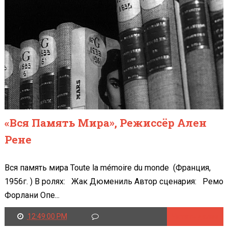
«Вся Память Мира», Режиссёр Ален
Рене
Вся память мира Toute la mémoire du monde (Франция,
1956г. ) В ролях: Жак Дюмениль Автор сценария: Ремо
Форлани Опе...
12:49:00 PM
Читать далее