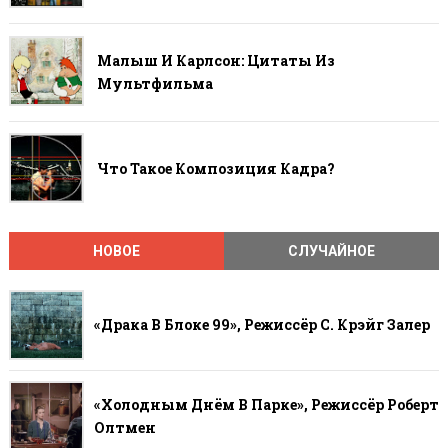
Малыш И Карлсон: Цитаты Из
Мультфильма
Что Такое Композиция Кадра?
НОВОЕ
СЛУЧАЙНОЕ
«Драка В Блоке 99», Режиссёр С. Крэйг Залер
«Холодным Днём В Парке», Режиссёр Роберт
Олтмен