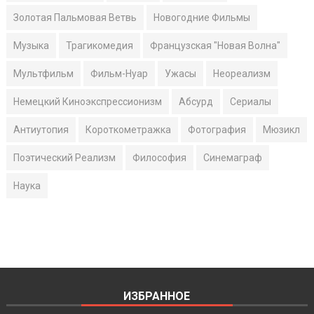
Золотая Пальмовая Ветвь
Новогодние Фильмы
Музыка
Трагикомедия
Французская "Новая Волна"
Мультфильм
Фильм-Нуар
Ужасы
Неореализм
Немецкий Киноэкспрессионизм
Абсурд
Сериалы
Антиутопия
Короткометражка
Фотография
Мюзикл
Поэтический Реализм
Философия
Синемаграф
Наука
ИЗБРАННОЕ