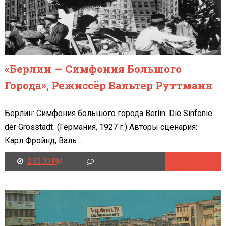
«Берлин — Симфония Большого
Города», Режиссёр Вальтер Руттманн
Берлин: Симфония большого города Berlin: Die Sinfonie
der Grosstadt (Германия, 1927 г.) Авторы сценария:
Карл Фройнд, Валь...
2:53:00 PM
Читать далее