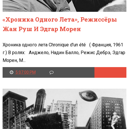
«Хроника Одного Лета», Режиссёры
Жан Руш И Эдгар Морен
Хроника одного лета Chronique d'un été ( Франция, 1961
г.) В ролях: Анджело, Надин Балло, Режис Дебрэ, Эдгар
Морен, М...
5:07:00 PM
Читать далее