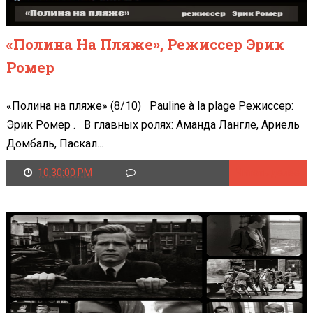
«Полина На Пляже», Режиссер Эрик
Ромер
«Полина на пляже» (8/10) Pauline à la plage Режиссер:
Эрик Ромер . В главных ролях: Аманда Лангле, Ариель
Домбаль, Паскал...
10:30:00 PM
Читать далее