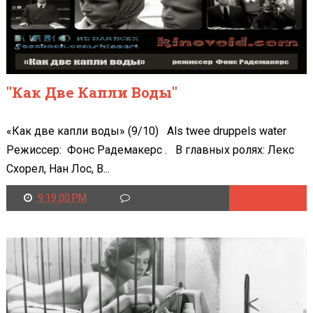
"Как Две Капли Воды"
«Как две капли воды» (9/10) Als twee druppels water
Режиссер: Фонс Радемакерс . В главных ролях: Лекс
Схорел, Нан Лос, В...
9:19:00 PM
Читать далее