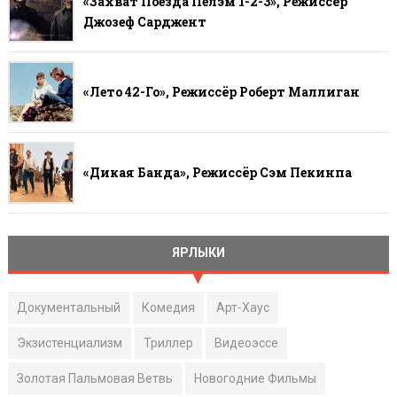
«Захват Поезда Пелэм 1-2-3», Режиссёр
Джозеф Сарджент
«Лето 42-Го», Режиссёр Роберт Маллиган
«Дикая Банда», Режиссёр Сэм Пекинпа
ЯРЛЫКИ
Документальный
Комедия
Арт-Хаус
Экзистенциализм
Триллер
Видеоэссе
Золотая Пальмовая Ветвь
Новогодние Фильмы