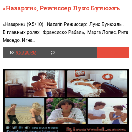
«Назарин», Режиссер Луис Бунюэль
«Назарин» (9.5/10) Nazarín Режиссер: Луис Бунюэль .
В главных ролях: Франсиско Рабаль, Марга Лопес, Рита
Маседо, Игна...
9:30:00 PM
Читать далее