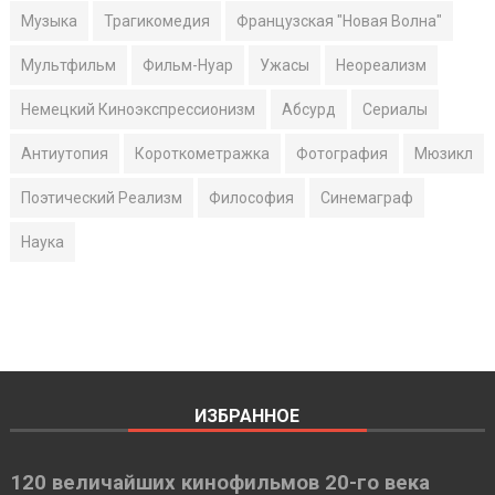
Музыка
Трагикомедия
Французская "Новая Волна"
Мультфильм
Фильм-Нуар
Ужасы
Неореализм
Немецкий Киноэкспрессионизм
Абсурд
Сериалы
Антиутопия
Короткометражка
Фотография
Мюзикл
Поэтический Реализм
Философия
Синемаграф
Наука
ИЗБРАННОЕ
120 величайших кинофильмов 20-го века