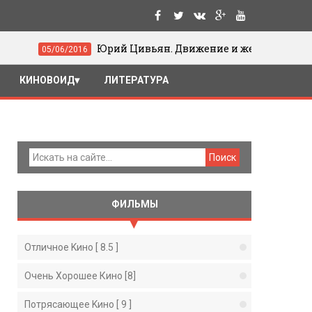
Юрий Цивьян. Движение и жест в кино
6/2016
1
КИНОВОИД
ЛИТЕРАТУРА
ФИЛЬМЫ
Отличное Kино [ 8.5 ]
Очень Хорошее Кино [8]
Потрясающее Kино [ 9 ]