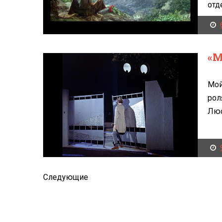
отд
«М
Мой
рол
Люс
Следующие