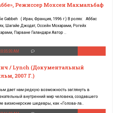
аббе», Режиссер Мохсен Махмальбаф
бе Gabbeh ( Иран, Франция, 1996 г.) В ролях: Аббас
ях, Шагайе Джодат, Оссейн Мохарами, Рогейх
арами, Парване Галандари Автор ...
10:05:00 AM
Читать далее
нч / Lynch (документальный
льм, 2007 Г.)
ьм дает нам редкую возможность заглянуть в
екательный внутренний мир человека, создавшего
ие визионерские шедевры, как «Голова-ла...