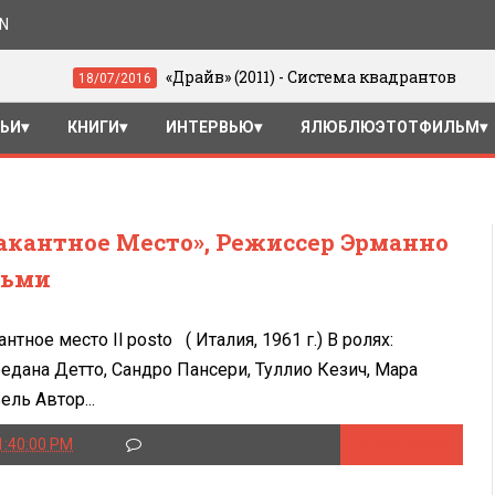
ON
«Драйв» (2011) - Система квадрантов
/07/2016
05/0
ТЬИ
КНИГИ
ИНТЕРВЬЮ
ЯЛЮБЛЮЭТОТФИЛЬМ
акантное Место», Режиссер Эрманно
льми
антное место Il posto ( Италия, 1961 г.) В ролях:
едана Детто, Сандро Пансери, Туллио Кезич, Мара
ель Автор...
1:40:00 PM
Читать далее