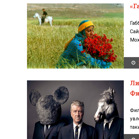
«Г
Габ
Сай
Мох
Ли
Фи
Фил
увл
так