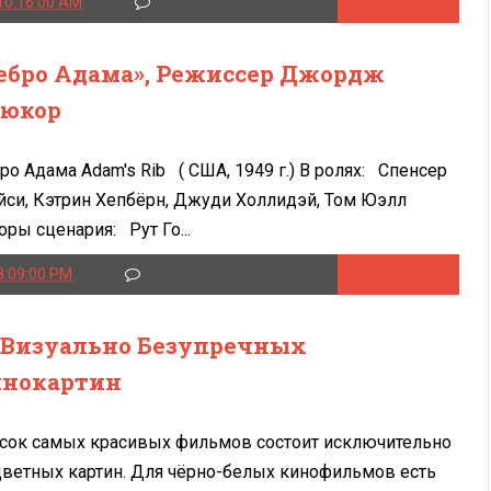
10:16:00 AM
Читать далее
ебро Адама», Режиссер Джордж
юкор
ро Адама Adam's Rib ( США, 1949 г.) В ролях: Спенсер
йси, Кэтрин Хепбёрн, Джуди Холлидэй, Том Юэлл
оры сценария: Рут Го...
8:09:00 PM
Читать далее
 Визуально Безупречных
нокартин
сок самых красивых фильмов состоит исключительно
цветных картин. Для чёрно-белых кинофильмов есть