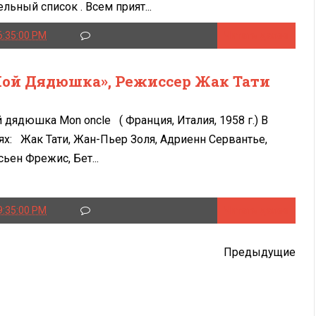
ельный список . Всем прият...
6:35:00 PM
Читать далее
ой Дядюшка», Режиссер Жак Тати
 дядюшка Mon oncle ( Франция, Италия, 1958 г.) В
ях: Жак Тати, Жан-Пьер Золя, Адриенн Сервантье,
ьен Фрежис, Бет...
9:35:00 PM
Читать далее
Предыдущие