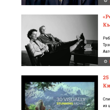
«Р
Кь
Реб
Трэ
Авт
25
Ки
Спи
из 