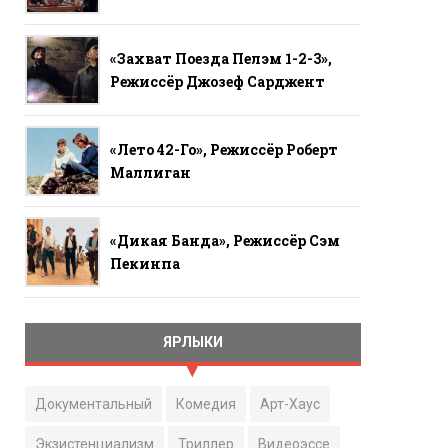
«Захват Поезда Пелэм 1-2-3»,
Режиссёр Джозеф Сарджент
«Лето 42-Го», Режиссёр Роберт
Маллиган
«Дикая Банда», Режиссёр Сэм
Пекинпа
ЯРЛЫКИ
Документальный
Комедия
Арт-Хаус
Экзистенциализм
Триллер
Видеоэссе