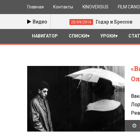
Главная
Контакты
KINOVERSUS
FILM CAN
Видео
Годар и Брессон
25/09/2016
18
НАВИГАТОР
СПИСКИ
УРОКИ
СТА
«В
О
Вак
Лор
Рев