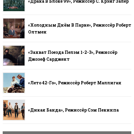
«Драка В Блоке 99», Режиссёр С. Крэйг Залер
«Холодным Днём В Парке», Режиссёр Роберт
Олтмен
«Захват Поезда Пелэм 1-2-3», Режиссёр
Джозеф Сарджент
«Лето 42-Го», Режиссёр Роберт Маллиган
«Дикая Банда», Режиссёр Сэм Пекинпа