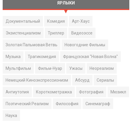
ЯРЛЫКИ
Документальный
Комедия
Арт-Хаус
Экзистенциализм
Триллер
Видеоэссе
Золотая Пальмовая Ветвь
Новогодние Фильмы
Музыка
Трагикомедия
Французская "Новая Волна"
Мультфильм
Фильм-Нуар
Ужасы
Неореализм
Немецкий Киноэкспрессионизм
Абсурд
Сериалы
Антиутопия
Короткометражка
Фотография
Мюзикл
Поэтический Реализм
Философия
Синемаграф
Наука