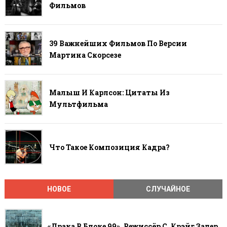
Фильмов
39 Важнейших Фильмов По Версии
Мартина Скорсезе
Малыш И Карлсон: Цитаты Из
Мультфильма
Что Такое Композиция Кадра?
НОВОЕ
СЛУЧАЙНОЕ
«Драка В Блоке 99», Режиссёр С. Крэйг Залер