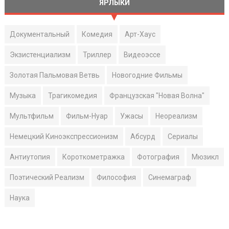
ЯРЛЫКИ
Документальный
Комедия
Арт-Хаус
Экзистенциализм
Триллер
Видеоэссе
Золотая Пальмовая Ветвь
Новогодние Фильмы
Музыка
Трагикомедия
Французская "Новая Волна"
Мультфильм
Фильм-Нуар
Ужасы
Неореализм
Немецкий Киноэкспрессионизм
Абсурд
Сериалы
Антиутопия
Короткометражка
Фотография
Мюзикл
Поэтический Реализм
Философия
Синемаграф
Наука