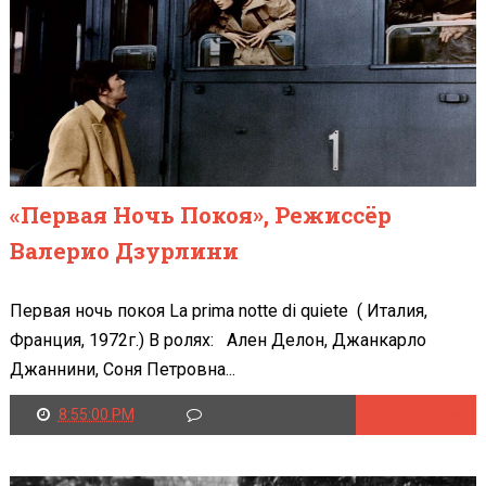
«Первая Ночь Покоя», Режиссёр
Валерио Дзурлини
Первая ночь покоя La prima notte di quiete ( Италия,
Франция, 1972г.) В ролях: Ален Делон, Джанкарло
Джаннини, Соня Петровна...
8:55:00 PM
Читать далее