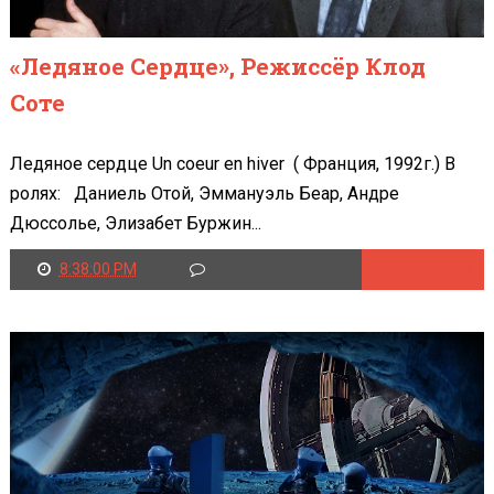
«Ледяное Сердце», Режиссёр Клод
Соте
Ледяное сердце Un coeur en hiver ( Франция, 1992г.) В
ролях: Даниель Отой, Эммануэль Беар, Андре
Дюссолье, Элизабет Буржин...
8:38:00 PM
Читать далее