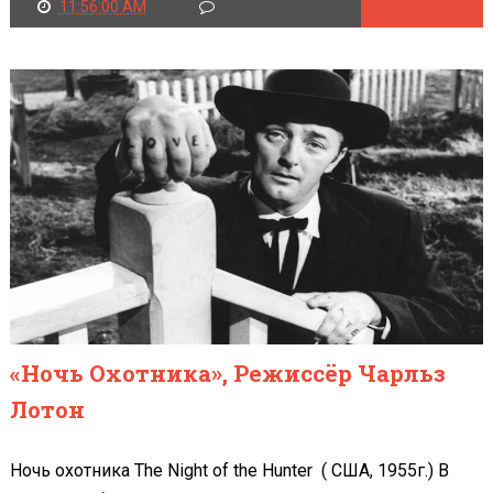
11:56:00 AM
Читать далее
«Ночь Охотника», Режиссёр Чарльз
Лотон
Ночь охотника The Night of the Hunter ( США, 1955г.) В