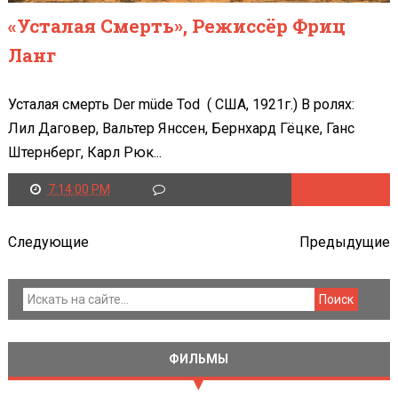
«Усталая Смерть», Режиссёр Фриц
Ланг
Усталая смерть Der müde Tod ( США, 1921г.) В ролях:
Лил Даговер, Вальтер Янссен, Бернхард Гёцке, Ганс
Штернберг, Карл Рюк...
7:14:00 PM
Читать далее
Следующие
Предыдущие
ФИЛЬМЫ