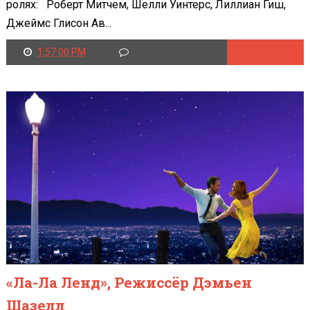
ролях: Роберт Митчем, Шелли Уинтерс, Лиллиан Гиш,
Джеймс Глисон Ав...
1:57:00 PM
Читать далее
«Ла-Ла Ленд», Режиссёр Дэмьен
Шазелл