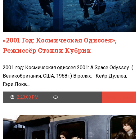
«2001 Год: Космическая Одиссея»,
Режиссёр Стэнли Кубрик
2001 год: Космическая одиссея 2001: A Space Odyssey (
Великобритания, США, 1968г.) В ролях: Кейр Дуллеа,
Гэри Локв...
2:23:00 PM
Читать далее