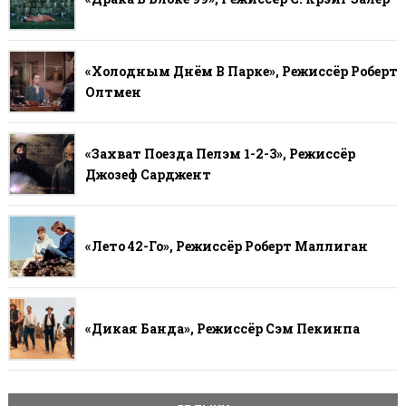
«Холодным Днём В Парке», Режиссёр Роберт
Олтмен
«Захват Поезда Пелэм 1-2-3», Режиссёр
Джозеф Сарджент
«Лето 42-Го», Режиссёр Роберт Маллиган
«Дикая Банда», Режиссёр Сэм Пекинпа