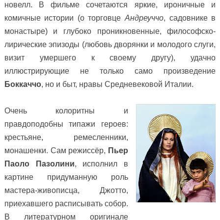
новелл. В фильме сочетаются яркие, ироничные и
комичные истории (о торговце
Андреуччо
, садовнике в
монастыре) и глубоко проникновенные, философско-
лирические эпизоды (любовь дворянки и молодого слуги,
визит умершего к своему другу), удачно
иллюстрирующие не только само произведение
Боккаччо
, но и быт, нравы Средневековой Италии.
Очень колоритны и
правдоподобны типажи героев:
крестьяне, ремесленники,
монашенки. Сам режиссёр,
Пьер
Паоло Пазолини
, исполнил в
картине придуманную роль
мастера-живописца, Джотто,
приехавшего расписывать собор.
В литературном оригинале