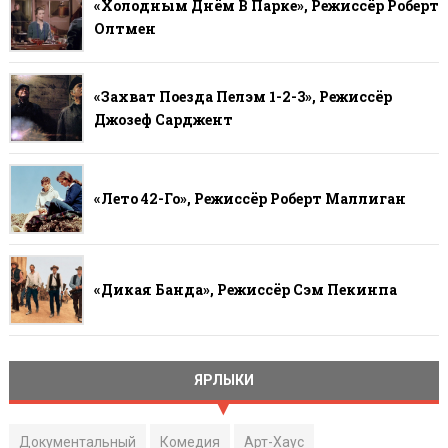
«Холодным Днём В Парке», Режиссёр Роберт
Олтмен
«Захват Поезда Пелэм 1-2-3», Режиссёр
Джозеф Сарджент
«Лето 42-Го», Режиссёр Роберт Маллиган
«Дикая Банда», Режиссёр Сэм Пекинпа
ЯРЛЫКИ
Документальный
Комедия
Арт-Хаус