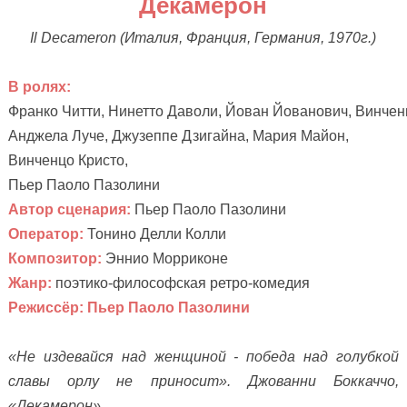
Декамерон
Il Decameron
(Италия, Франция, Германия
, 1970г.)
В ролях:
Франко Читти, Нинетто Даволи, Йован Йованович, Винчен
Анджела Луче, Джузеппе Дзигайна, Мария Майон, 
Винченцо Кристо,
Пьер Паоло Пазолини
Автор сценария:
 Пьер Паоло Пазолини
Оператор:
 Тонино Делли Колли
Композитор:
 Эннио Морриконе
Жанр:
 поэтико-философская ретро-комедия
Режиссёр:
Пьер Паоло Пазолини
«
Не издевайся над женщиной - победа над голубкой
славы орлу не приносит»
. Джованни Боккаччо,
«Декамерон»