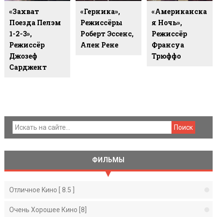
«Захват
«Герника»,
«Американска
Поезда Пелэм
Режиссёры
Я Ночь»,
1-2-3»,
Роберт Эссенс,
Режиссёр
Режиссёр
Ален Рене
Франсуа
Джозеф
Трюффо
Сарджент
ФИЛЬМЫ
Отличное Kино [ 8.5 ]
Очень Хорошее Кино [8]