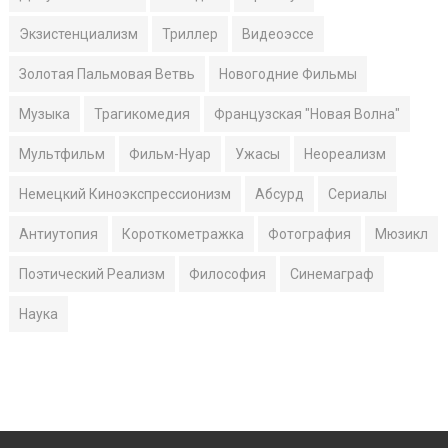
Экзистенциализм
Триллер
Видеоэссе
Золотая Пальмовая Ветвь
Новогодние Фильмы
Музыка
Трагикомедия
Французская "Новая Волна"
Мультфильм
Фильм-Нуар
Ужасы
Неореализм
Немецкий Киноэкспрессионизм
Абсурд
Сериалы
Антиутопия
Короткометражка
Фотография
Мюзикл
Поэтический Реализм
Философия
Синемаграф
Наука