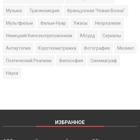
Музыка
Трагикомедия
Французская "Новая Волна"
Мультфильм
Фильм-Нуар
Ужасы
Неореализм
Немецкий Киноэкспрессионизм
Абсурд
Сериалы
Антиутопия
Короткометражка
Фотография
Мюзикл
Поэтический Реализм
Философия
Синемаграф
Наука
ИЗБРАННОЕ