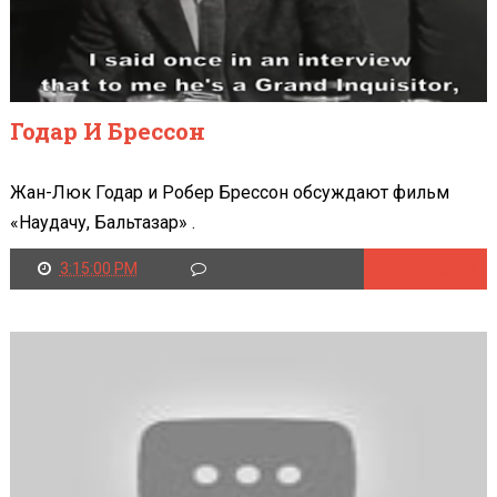
Годар И Брессон
Жан-Люк Годар и Робер Брессон обсуждают фильм
«Наудачу, Бальтазар» .
3:15:00 PM
Читать далее