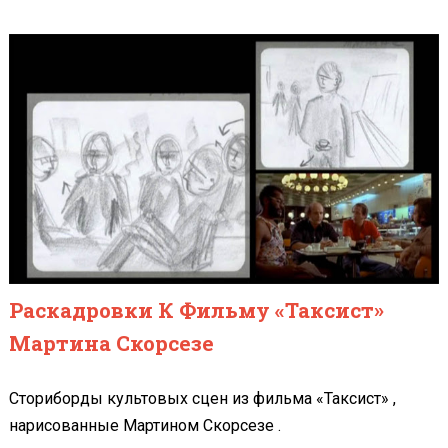
Раскадровки К Фильму «Таксист»
Мартина Скорсезе
Сториборды культовых сцен из фильма «Таксист» ,
нарисованные Мартином Скорсезе .