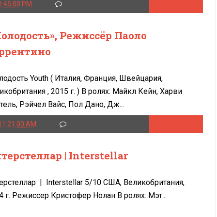
1:45:00 PM
Читать далее
олодость», Режиссёр Паоло
ррентино
одость Youth ( Италия, Франция, Швейцария,
икобритания , 2015 г. ) В ролях: Майкл Кейн, Харви
тель, Рэйчел Вайс, Пол Дано, Дж...
11:21:00 AM
Читать далее
терстеллар | Interstellar
ерстеллар | Interstellar 5/10 США, Великобритания,
4 г. Режиссер Кристофер Нолан В ролях: Мэт...