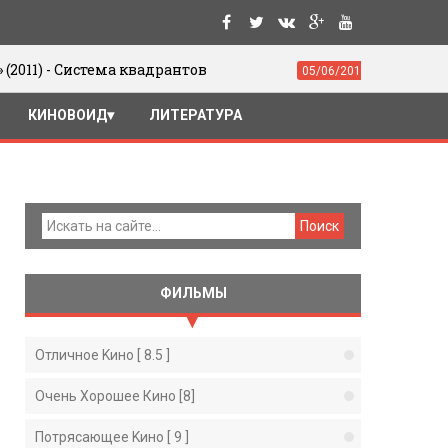
истема квадрантов
Юрий Цивьян. Движ
05/06/2016
КИНОВОИД
ЛИТЕРАТУРА
ФИЛЬМЫ
Отличное Kино [ 8.5 ]
Очень Хорошее Кино [8]
Потрясающее Kино [ 9 ]