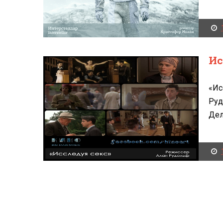
Ис
«Ис
Руд
Дел