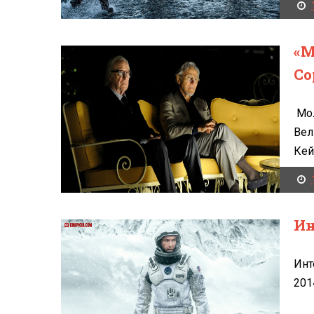
«М
Со
Мол
Вел
Кей
Ин
Инт
201