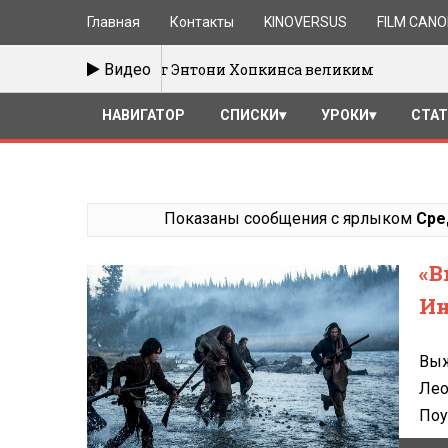
Главная
Контакты
KINOVERSUS
FILM CAN
Что делает Энтони Хопкинса великим
Видео
25/09/201
НАВИГАТОР
СПИСКИ
УРОКИ
СТА
Показаны сообщения с ярлыком
Сре
«В
Ин
Выж
Лео
Поу