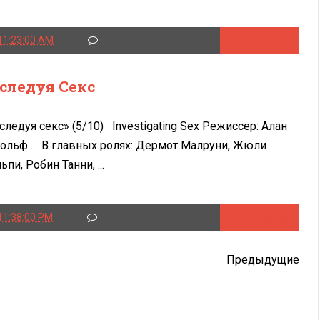
11:23:00 AM
Читать далее
следуя Секс
следуя секс» (5/10) Investigating Sex Режиссер: Алан
ольф . В главных ролях: Дермот Малруни, Жюли
ьпи, Робин Танни, ...
11:38:00 PM
Читать далее
Предыдущие