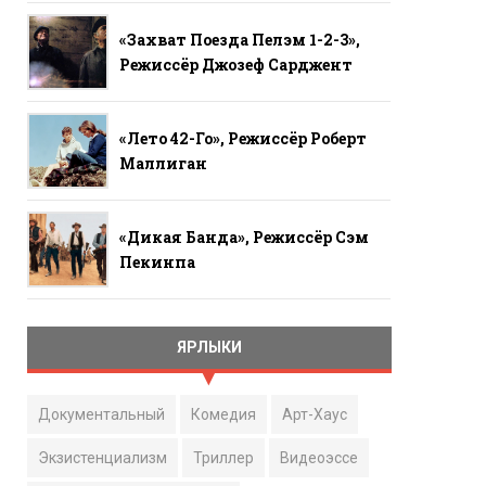
«Захват Поезда Пелэм 1-2-3»,
Режиссёр Джозеф Сарджент
«Лето 42-Го», Режиссёр Роберт
Маллиган
«Дикая Банда», Режиссёр Сэм
Пекинпа
ЯРЛЫКИ
Документальный
Комедия
Арт-Хаус
Экзистенциализм
Триллер
Видеоэссе