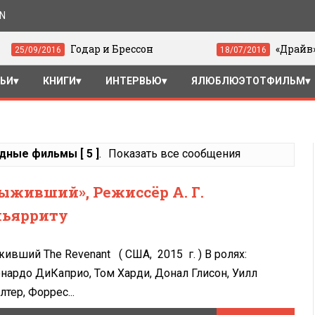
ON
Годар и Брессон
«Драйв» (2011) - С
6
18/07/2016
ТЬИ
КНИГИ
ИНТЕРВЬЮ
ЯЛЮБЛЮЭТОТФИЛЬМ
дные фильмы [ 5 ]
.
Показать все сообщения
ыживший», Режиссёр А. Г.
ьярриту
ивший The Revenant ( США, 2015 г. ) В ролях:
нардо ДиКаприо, Том Харди, Донал Глисон, Уилл
лтер, Форрес...