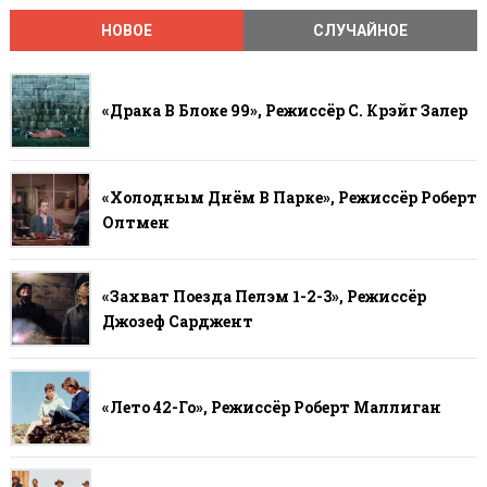
НОВОЕ
СЛУЧАЙНОЕ
«Драка В Блоке 99», Режиссёр С. Крэйг Залер
«Холодным Днём В Парке», Режиссёр Роберт
Олтмен
«Захват Поезда Пелэм 1-2-3», Режиссёр
Джозеф Сарджент
«Лето 42-Го», Режиссёр Роберт Маллиган