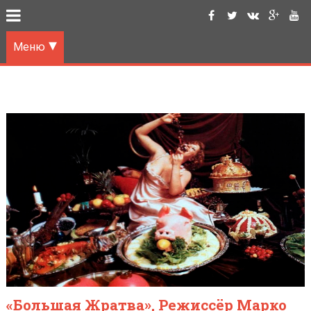
Меню
«Большая Жратва», Режиссёр Марко