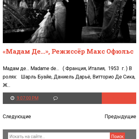
«Мадам Де…», Режиссёр Макс Офюльс
Мадам де… Madame de... ( Франция, Италия, 1953 г. ) В
ролях: Шарль Буайе, Даниель Дарьё, Витторио Де Сика,
Ж...
9:07:00 PM
Читать далее
Следующие
Предыдущие