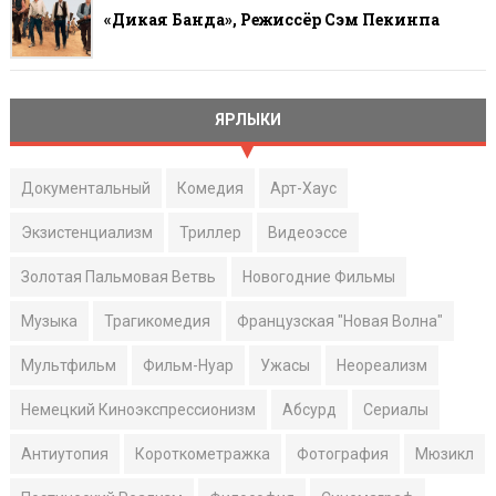
«Дикая Банда», Режиссёр Сэм Пекинпа
ЯРЛЫКИ
Документальный
Комедия
Арт-Хаус
Экзистенциализм
Триллер
Видеоэссе
Золотая Пальмовая Ветвь
Новогодние Фильмы
Музыка
Трагикомедия
Французская "Новая Волна"
Мультфильм
Фильм-Нуар
Ужасы
Неореализм
Немецкий Киноэкспрессионизм
Абсурд
Сериалы
Антиутопия
Короткометражка
Фотография
Мюзикл