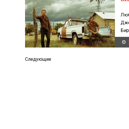
Люб
Дже
Бир
Следующие