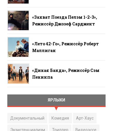
«Захват Поезда Пелэм 1-2-3»,
Режиссёр Джозеф Сарджент
«Лето 42-Го», Режиссёр Роберт
Маллиган
«Дикая Банда», Режиссёр Сэм
Пекинпа
ЯРЛЫКИ
Документальный
Комедия
Арт-Хаус
Экзистенциализм
Триллер
Видеоэссе