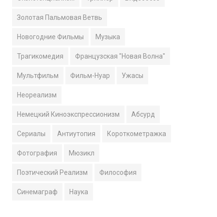
Золотая Пальмовая Ветвь
Новогодние Фильмы
Музыка
Трагикомедия
Французская "Новая Волна"
Мультфильм
Фильм-Нуар
Ужасы
Неореализм
Немецкий Киноэкспрессионизм
Абсурд
Сериалы
Антиутопия
Короткометражка
Фотография
Мюзикл
Поэтический Реализм
Философия
Синемаграф
Наука