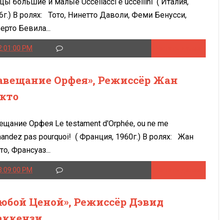
цы большие и малые Uccellacci e uccellini ( Италия,
6г.) В ролях: Тото, Нинетто Даволи, Феми Бенусси,
ерто Бевила...
2:01:00 PM
Читать далее
авещание Орфея», Режиссёр Жан
кто
ещание Орфея Le testament d'Orphée, ou ne me
andez pas pourquoi! ( Франция, 1960г.) В ролях: Жан
то, Франсуаз...
3:09:00 PM
Читать далее
юбой Ценой», Режиссёр Дэвид
ккензи