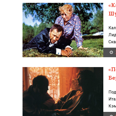
«К
Ш
Кал
Лид
Скв
«П
Бе
Под
Ита
Кэм