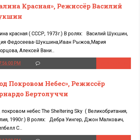
алина Красная», Режиссёр Василий
укшин
ина красная ( СССР, 1973г.) В ролях: Василий Шукшин,
ия Федосеева-Шукшина,Иван Рыжов,Мария
орцова, Алексей Вани...
7:56:00 PM
Читать далее
од Покровом Небес», Режиссёр
рнардо Бертолуччи
 покровом небес The Sheltering Sky ( Великобритания,
лия, 1990г.) В ролях: Дебра Уингер, Джон Малкович,
пбелл С...