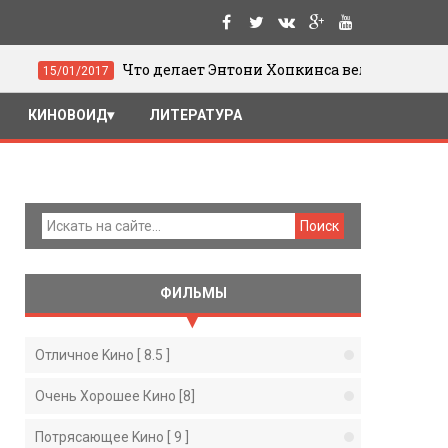
Что делает Энтони Хопкинса великим
17
25/09/
КИНОВОИД
ЛИТЕРАТУРА
ФИЛЬМЫ
Отличное Kино [ 8.5 ]
Очень Хорошее Кино [8]
Потрясающее Kино [ 9 ]