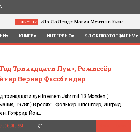
ON
«Ла-Ла Ленд»: Магия Мечты в Кино
017
15/01/20
ТЬИ
КНИГИ
ИНТЕРВЬЮ
ЯЛЮБЛЮЭТОТФИЛЬМ
 Год Тринадцати Лун», Режиссёр
йнер Вернер Фассбиндер
од тринадцати лун In einem Jahr mit 13 Monden (
мания, 1978г.) В ролях: Фолькер Шпенглер, Ингрид
ен, Готфрид Йон...
10:16:00 PM
Читать далее