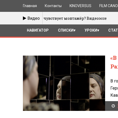
Главная
Контакты
KINOVERSUS
FILM CAN
думает и чувствует монтажёр? Видеоэссе
Видео
16/02/2
НАВИГАТОР
СПИСКИ
УРОКИ
СТА
«В
Ра
В г
Гер
Кав