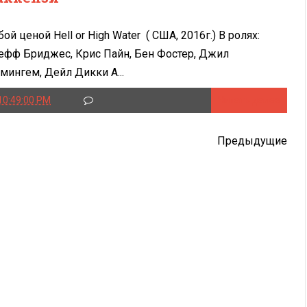
ой ценой Hell or High Water ( США, 2016г.) В ролях:
фф Бриджес, Крис Пайн, Бен Фостер, Джил
мингем, Дейл Дикки А...
10:49:00 PM
Читать далее
Предыдущие