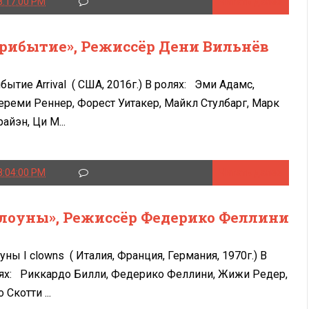
8:17:00 PM
Читать далее
рибытие», Режиссёр Дени Вильнёв
бытие Arrival ( США, 2016г.) В ролях: Эми Адамс,
реми Реннер, Форест Уитакер, Майкл Стулбарг, Марк
райэн, Ци М...
8:04:00 PM
Читать далее
лоуны», Режиссёр Федерико Феллини
уны I clowns ( Италия, Франция, Германия, 1970г.) В
ях: Риккардо Билли, Федерико Феллини, Жижи Редер,
 Скотти ...