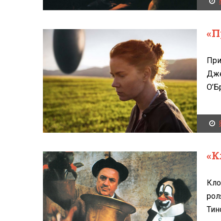
«П
При
Дже
О’Б
«К
Кло
рол
Тино