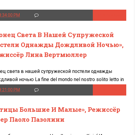
8:34:00 PM
Читать далее
онец Света В Нашей Супружеской
стели Однажды Дождливой Ночью»,
жиссёр Лина Вертмюллер
ец света в нашей супружеской постели однажды
дливой ночью La fine del mondo nel nostro solito letto in
notte piena di...
8:21:00 PM
Читать далее
тицы Большие И Малые», Режиссёр
ер Паоло Пазолини