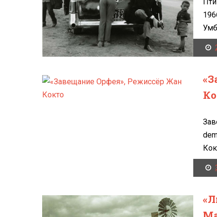
Пти
196
Умб
«З
Ко
Зав
dem
Кок
«Л
Ма