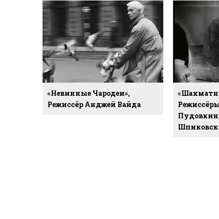
«Невинные Чародеи»,
«Шахматна
Режиссёр Анджей Вайда
Режиссёры
Пудовкин
Шпиковск