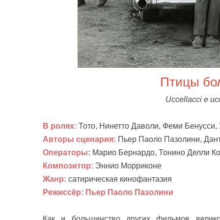
Птицы бо
Uccellacci e uc
В ролях:
Тото, Нинетто Даволи, Феми Бенусси,
Авторы сценария:
Пьер Паоло Пазолини, Дан
Операторы:
Марио Бернардо, Тонино Делли К
Композитор:
Эннио Морриконе
Жанр:
сатирическая кинофантазия
Режиссёр:
Пьер Паоло Пазолини
Как и большинство других фильмов велико