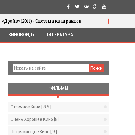
1) - Система квадрантов
Юрий Цивьян.
05/06/2016
КИНОВОИД
ЛИТЕРАТУРА
ФИЛЬМЫ
Отличное Kино [ 8.5 ]
Очень Хорошее Кино [8]
Потрясающее Kино [ 9 ]