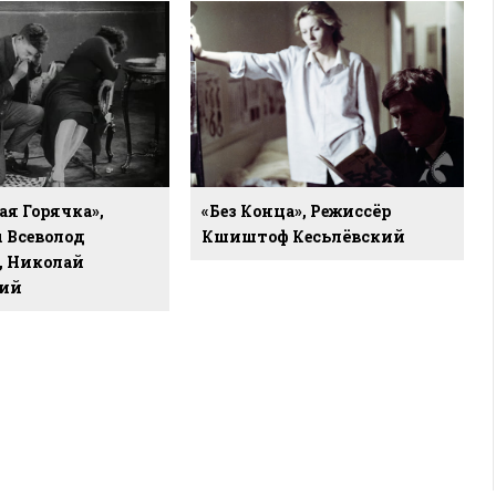
я Горячка»,
«Без Конца», Режиссёр
 Всеволод
Кшиштоф Кесьлёвский
, Николай
ий