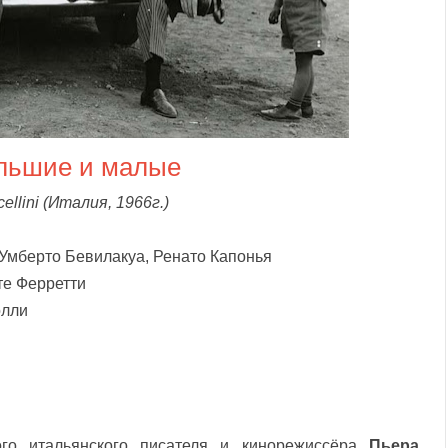
льшие и малые
cellini
(
Италия, 1966г.)
 Умберто Бевилакуа, Ренато Капонья
те Ферретти
олли
го итальянского писателя и кинорежиссёра
Пьера