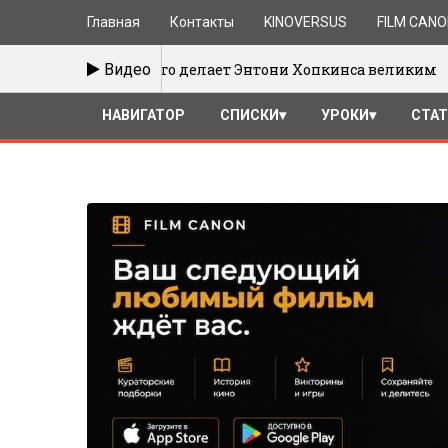
Главная
Контакты
KINOVERSUS
FILM CAN
Что делает Энтони Хопкинса великим
Видео
1/2017
25
НАВИГАТОР
СПИСКИ
УРОКИ
СТА