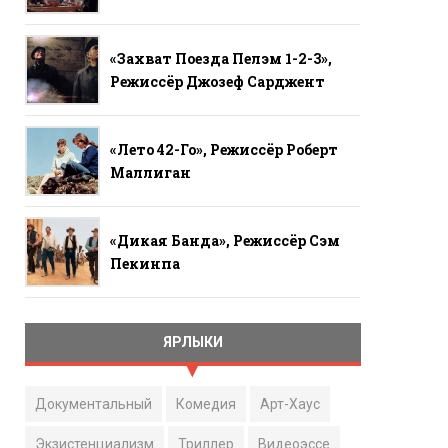
«Захват Поезда Пелэм 1-2-3»,
Режиссёр Джозеф Сарджент
«Лето 42-Го», Режиссёр Роберт
Маллиган
«Дикая Банда», Режиссёр Сэм
Пекинпа
ЯРЛЫКИ
Документальный
Комедия
Арт-Хаус
Экзистенциализм
Триллер
Видеоэссе