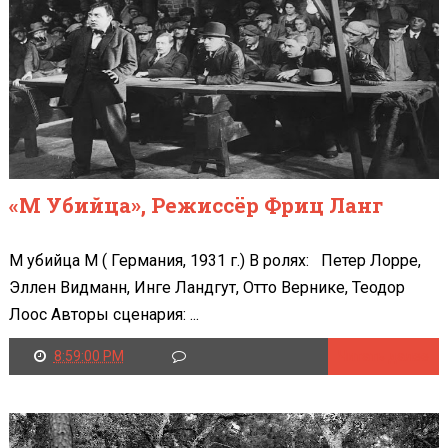
«М Убийца», Режиссёр Фриц Ланг
М убийца M ( Германия, 1931 г.) В ролях: Петер Лорре,
Эллен Видманн, Инге Ландгут, Отто Вернике, Теодор
Лоос Авторы сценария: ...
8:59:00 PM
Читать далее