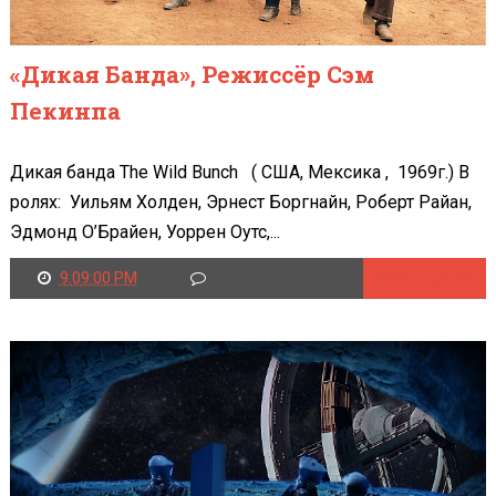
«Дикая Банда», Режиссёр Сэм
Пекинпа
Дикая банда The Wild Bunch ( США, Мексика , 1969г.) В
ролях: Уильям Холден, Эрнест Боргнайн, Роберт Райан,
Эдмонд О’Брайен, Уоррен Оутс,...
9:09:00 PM
Читать далее