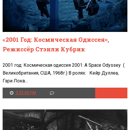
«2001 Год: Космическая Одиссея»,
Режиссёр Стэнли Кубрик
2001 год: Космическая одиссея 2001: A Space Odyssey (
Великобритания, США, 1968г.) В ролях: Кейр Дуллеа,
Гэри Локв...
2:23:00 PM
Читать далее