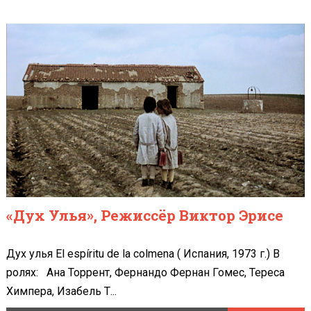
«Дух Улья», Режиссёр Виктор Эрисе
Дух улья El espíritu de la colmena ( Испания, 1973 г.) В
ролях: Ана Торрент, Фернандо Фернан Гомес, Тереса
Химпера, Изабель Т...