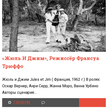
«Жюль И Джим», Режиссёр Франсуа
Трюффо
Жюль и Джим Jules et Jim ( Франция, 1962 г.) В ролях:
Оскар Вернер, Анри Серр, Жанна Моро, Ванна Урбино
Авторы сценария:...
7:39:00 PM
Читать далее