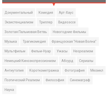
Документальный
Комедия
Арт-Хаус
Экзистенциализм
Триллер
Видеоэссе
Золотая Пальмовая Ветвь
Новогодние Фильмы
Музыка
Трагикомедия
Французская "Новая Волна"
Мультфильм
Фильм-Нуар
Ужасы
Неореализм
Немецкий Киноэкспрессионизм
Абсурд
Сериалы
Антиутопия
Короткометражка
Фотография
Мюзикл
Поэтический Реализм
Философия
Синемаграф
Наука