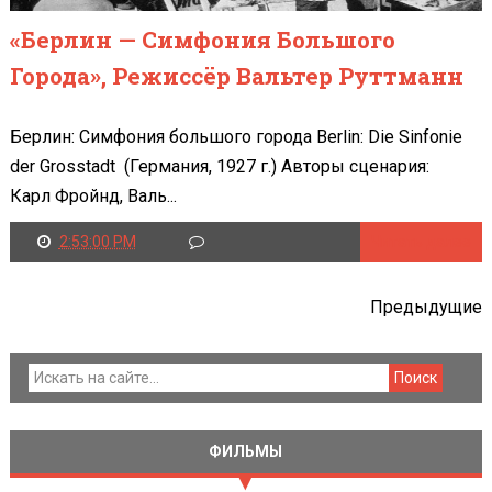
«Берлин — Симфония Большого
Города», Режиссёр Вальтер Руттманн
Берлин: Симфония большого города Berlin: Die Sinfonie
der Grosstadt (Германия, 1927 г.) Авторы сценария:
Карл Фройнд, Валь...
2:53:00 PM
Читать далее
Предыдущие
ФИЛЬМЫ