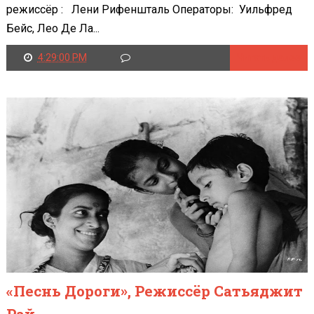
режиссёр : Лени Рифеншталь Операторы: Уильфред
Бейс, Лео Де Ла...
4:29:00 PM
Читать далее
«Песнь Дороги», Режиссёр Сатьяджит
Рай