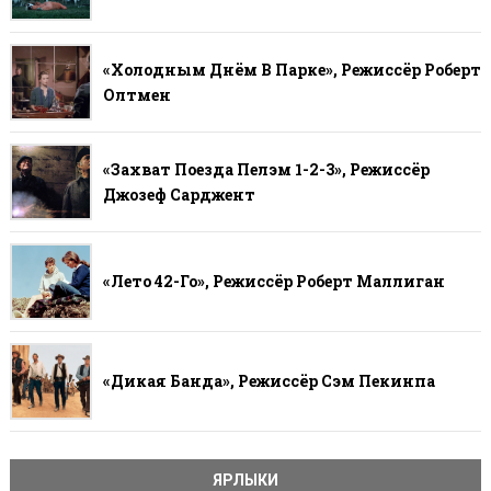
«Холодным Днём В Парке», Режиссёр Роберт
Олтмен
«Захват Поезда Пелэм 1-2-3», Режиссёр
Джозеф Сарджент
«Лето 42-Го», Режиссёр Роберт Маллиган
«Дикая Банда», Режиссёр Сэм Пекинпа
ЯРЛЫКИ