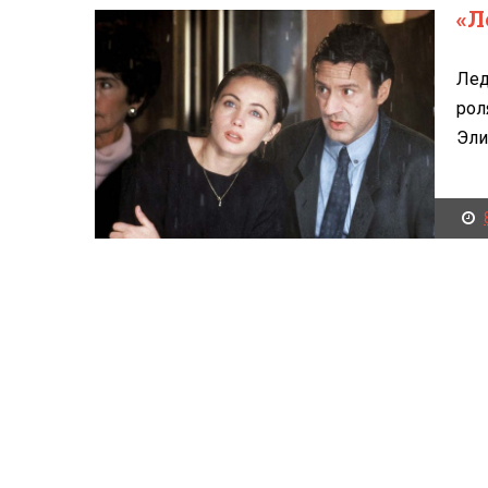
«Л
Лед
рол
Эли