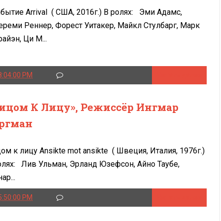
бытие Arrival ( США, 2016г.) В ролях: Эми Адамс,
реми Реннер, Форест Уитакер, Майкл Стулбарг, Марк
райэн, Ци М...
8:04:00 PM
Читать далее
ицом К Лицу», Режиссёр Ингмар
ргман
ом к лицу Ansikte mot ansikte ( Швеция, Италия, 1976г.)
олях: Лив Ульман, Эрланд Юзефсон, Айно Таубе,
ар...
5:50:00 PM
Читать далее