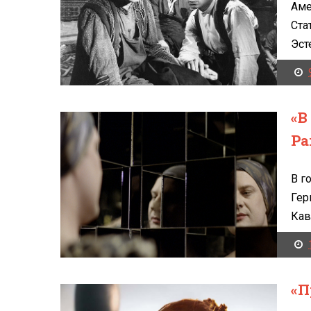
Аме
Ста
Эсте
«В
Ра
В г
Гер
Кав
«П