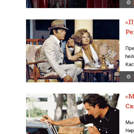
«П
Ре
Пре
hei
Кас
«М
Ск
Мыс
Нир