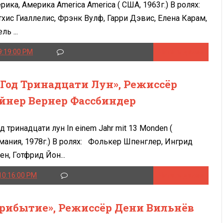
рика, Америка America America ( США, 1963г.) В ролях:
тхис Гиаллелис, Фрэнк Вулф, Гарри Дэвис, Елена Карам,
ль ...
9:19:00 PM
Читать далее
 Год Тринадцати Лун», Режиссёр
йнер Вернер Фассбиндер
од тринадцати лун In einem Jahr mit 13 Monden (
мания, 1978г.) В ролях: Фолькер Шпенглер, Ингрид
ен, Готфрид Йон...
10:16:00 PM
Читать далее
рибытие», Режиссёр Дени Вильнёв