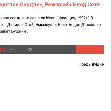
едяное Сердце», Режиссёр Клод Соте
яное сердце Un coeur en hiver ( Франция, 1992г.) В
ях: Даниель Отой, Эммануэль Беар, Андре Дюссолье,
забет Буржин...
8:38:00 PM
Читать далее
Предыдущие