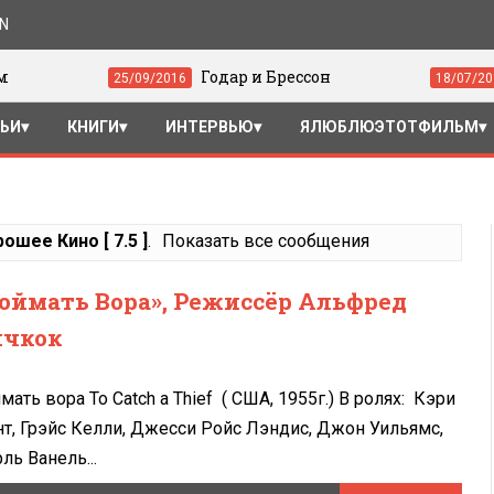
ON
Годар и Брессон
«Драйв» (2
25/09/2016
18/07/2016
ТЬИ
КНИГИ
ИНТЕРВЬЮ
ЯЛЮБЛЮЭТОТФИЛЬМ
ошее Кино [ 7.5 ]
.
Показать все сообщения
оймать Вора», Режиссёр Альфред
чкок
мать вора To Catch a Thief ( США, 1955г.) В ролях: Кэри
нт, Грэйс Келли, Джесси Ройс Лэндис, Джон Уильямс,
ль Ванель...