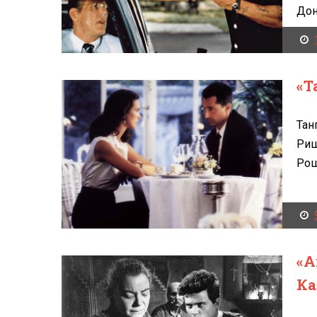
Дон
«Т
Тан
Риш
Рош
«А
Ка