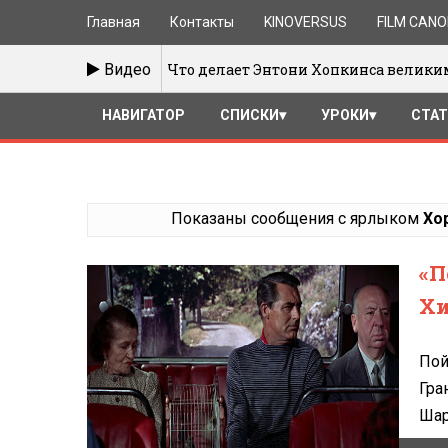
Главная
Контакты
KINOVERSUS
FILM CAN
Что делает Энтони Хопкинса великим
Видео
/01/2017
НАВИГАТОР
СПИСКИ
УРОКИ
СТА
Показаны сообщения с ярлыком
Хор
«П
Хи
Пой
Гра
Шар