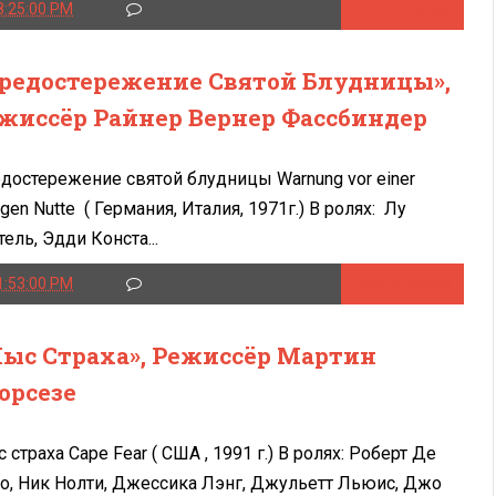
8:25:00 PM
Читать далее
редостережение Святой Блудницы»,
жиссёр Райнер Вернер Фассбиндер
достережение святой блудницы Warnung vor einer
ligen Nutte ( Германия, Италия, 1971г.) В ролях: Лу
тель, Эдди Конста...
1:53:00 PM
Читать далее
ыс Страха», Режиссёр Мартин
орсезе
 страха Cape Fear ( США , 1991 г.) В ролях: Роберт Де
о, Ник Нолти, Джессика Лэнг, Джульетт Льюис, Джо