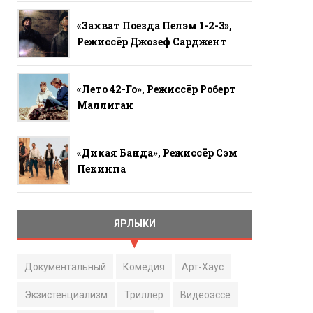
«Захват Поезда Пелэм 1-2-3»,
Режиссёр Джозеф Сарджент
«Лето 42-Го», Режиссёр Роберт
Маллиган
«Дикая Банда», Режиссёр Сэм
Пекинпа
ЯРЛЫКИ
Документальный
Комедия
Арт-Хаус
Экзистенциализм
Триллер
Видеоэссе