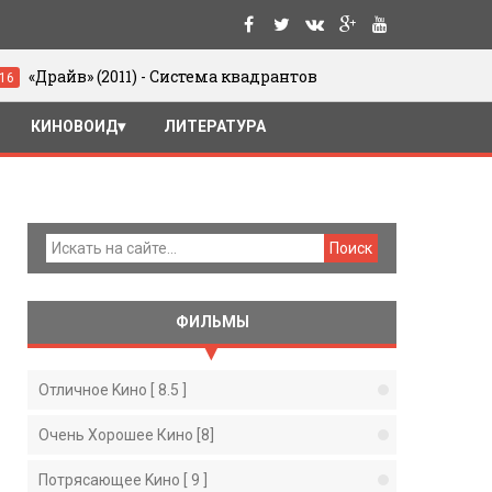
011) - Система квадрантов
Юрий Цивья
05/06/2016
КИНОВОИД
ЛИТЕРАТУРА
ФИЛЬМЫ
Отличное Kино [ 8.5 ]
Очень Хорошее Кино [8]
Потрясающее Kино [ 9 ]