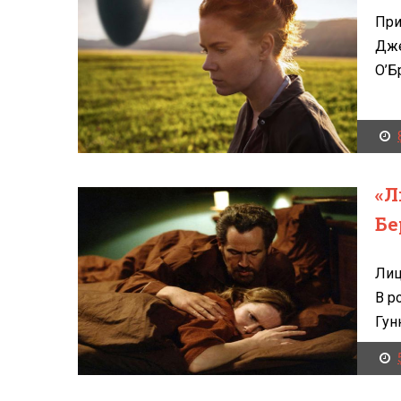
При
Дже
О’Б
«Л
Бе
Лиц
В р
Гунн