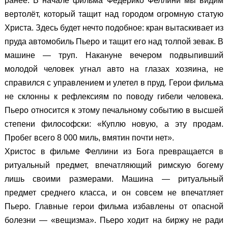
ранее. В начале фильма Федерико Феллини мы видим
вертолёт, который тащит над городом огромную статую
Христа. Здесь будет нечто подобное: кран вытаскивает из
пруда автомобиль Пьеро и тащит его над толпой зевак. В
машине — труп. Накануне вечером подвыпивший
молодой человек угнал авто на глазах хозяина, не
справился с управлением и улетел в пруд. Герои фильма
не склонны к рефлексиям по поводу гибели человека.
Пьеро относится к этому печальному событию в высшей
степени философски: «Куплю новую, а эту продам.
Пробег всего 8 000 миль, вмятин почти нет».
Христос в фильме Феллини из Бога превращается в
ритуальный предмет, впечатляющий римскую богему
лишь своими размерами. Машина — ритуальный
предмет среднего класса, и он совсем не впечатляет
Пьеро. Главные герои фильма избавлены от опасной
болезни — «вещизма». Пьеро ходит на биржу не ради