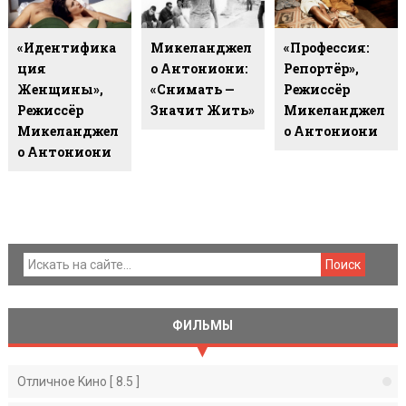
«Идентифика
Микеланджел
«Профессия:
Ция
О Антониони:
Репортёр»,
Женщины»,
«Снимать —
Режиссёр
Режиссёр
Значит Жить»
Микеланджел
Микеланджел
О Антониони
О Антониони
ФИЛЬМЫ
Отличное Kино [ 8.5 ]