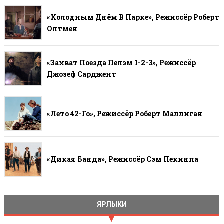
«Холодным Днём В Парке», Режиссёр Роберт
Олтмен
«Захват Поезда Пелэм 1-2-3», Режиссёр
Джозеф Сарджент
«Лето 42-Го», Режиссёр Роберт Маллиган
«Дикая Банда», Режиссёр Сэм Пекинпа
ЯРЛЫКИ