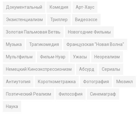
Документальный
Комедия
Арт-Хаус
Экзистенциализм
Триллер
Видеоэссе
Золотая Пальмовая Ветвь
Новогодние Фильмы
Музыка
Трагикомедия
Французская "Новая Волна"
Мультфильм
Фильм-Нуар
Ужасы
Неореализм
Немецкий Киноэкспрессионизм
Абсурд
Сериалы
Антиутопия
Короткометражка
Фотография
Мюзикл
Поэтический Реализм
Философия
Синемаграф
Наука