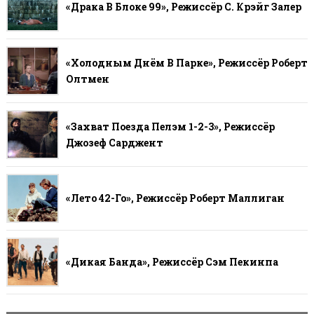
«Драка В Блоке 99», Режиссёр С. Крэйг Залер
«Холодным Днём В Парке», Режиссёр Роберт
Олтмен
«Захват Поезда Пелэм 1-2-3», Режиссёр
Джозеф Сарджент
«Лето 42-Го», Режиссёр Роберт Маллиган
«Дикая Банда», Режиссёр Сэм Пекинпа