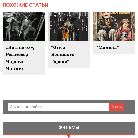
ПОХОЖИЕ СТАТЬИ
«На Плечо!»,
"Огни
"Малыш"
Режиссер
Большого
Чарльз
Города"
Чаплин
ФИЛЬМЫ