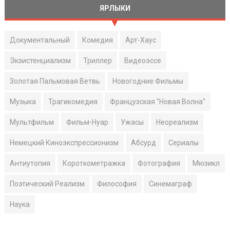
ЯРЛЫКИ
Документальный
Комедия
Арт-Хаус
Экзистенциализм
Триллер
Видеоэссе
Золотая Пальмовая Ветвь
Новогодние Фильмы
Музыка
Трагикомедия
Французская "Новая Волна"
Мультфильм
Фильм-Нуар
Ужасы
Неореализм
Немецкий Киноэкспрессионизм
Абсурд
Сериалы
Антиутопия
Короткометражка
Фотография
Мюзикл
Поэтический Реализм
Философия
Синемаграф
Наука