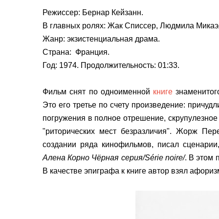
Режиссер:
Бернар Кейзанн
.
В главных ролях: Жак Списсер, Людмила Микаэ
Жанр: экзистенциальная драма.
Страна: Франция.
Год: 1974. Продолжительность: 01:33.
Фильм снят по одноименной
книге
знаменитог
Это его третье по счету произведение: причу
погружения в полное отрешение, скрупулезное
"риторических мест безразличия". Жорж Пер
создании ряда кинофильмов, писал сценарии
Алена Корно Чёрная серия/Série noire/
. В этом
В качестве эпиграфа к книге автор взял афори