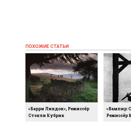
ПОХОЖИЕ СТАТЬИ
«Барри Линдон», Режиссёр
«Вампир: С
Стэнли Кубрик
Режиссёр К