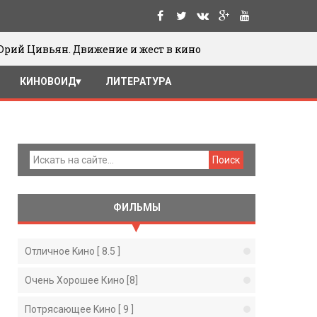
Движение и жест в кино
Павшие Вто
19/05/2016
КИНОВОИД
ЛИТЕРАТУРА
ФИЛЬМЫ
Отличное Kино [ 8.5 ]
Очень Хорошее Кино [8]
Потрясающее Kино [ 9 ]