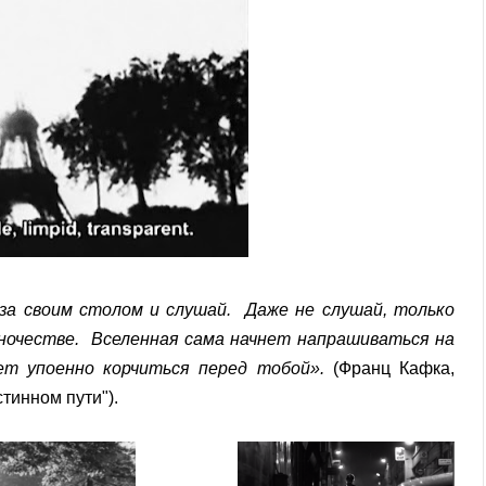
 за своим столом и слушай. Даже не слушай, только
иночестве. Вселенная сама начнет напрашиваться на
дет упоенно корчиться перед тобой».
(Франц Кафка,
стинном пути").