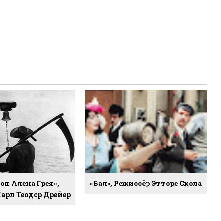
он Алена Грея»,
«Бал», Режиссёр Этторе Скола
арл Теодор Дрейер