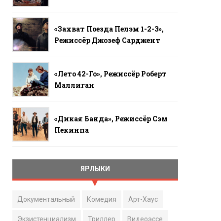
«Захват Поезда Пелэм 1-2-3»,
Режиссёр Джозеф Сарджент
«Лето 42-Го», Режиссёр Роберт
Маллиган
«Дикая Банда», Режиссёр Сэм
Пекинпа
ЯРЛЫКИ
Документальный
Комедия
Арт-Хаус
Экзистенциализм
Триллер
Видеоэссе