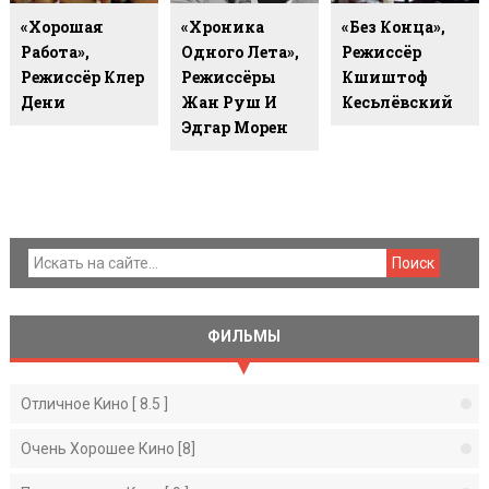
«Хорошая
«Хроника
«Без Конца»,
Работа»,
Одного Лета»,
Режиссёр
Режиссёр Клер
Режиссёры
Кшиштоф
Дени
Жан Руш И
Кесьлёвский
Эдгар Морен
ФИЛЬМЫ
Отличное Kино [ 8.5 ]
Очень Хорошее Кино [8]