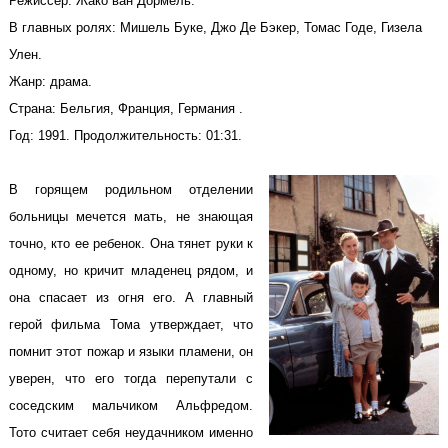
Режиссер:
Жако ван Дормель
.
В главных ролях: Мишель Буке, Джо Де Бэкер, Томас Годе, Гизела
Улен.
Жанр: драма.
Страна: Бельгия, Франция, Германия .
Год: 1991. Продолжительность: 01:31.
В горящем родильном отделении
больницы мечется мать, не знающая
точно, кто ее ребенок. Она тянет руки к
одному, но кричит младенец рядом, и
она спасает из огня его. А главный
герой фильма Тома утверждает, что
помнит этот пожар и языки пламени, он
уверен, что его тогда перепутали с
соседским мальчиком Альфредом.
Тото считает себя неудачником именно