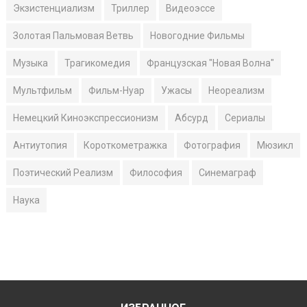
Экзистенциализм
Триллер
Видеоэссе
Золотая Пальмовая Ветвь
Новогодние Фильмы
Музыка
Трагикомедия
Французская "Новая Волна"
Мультфильм
Фильм-Нуар
Ужасы
Неореализм
Немецкий Киноэкспрессионизм
Абсурд
Сериалы
Антиутопия
Короткометражка
Фотография
Мюзикл
Поэтический Реализм
Философия
Синемаграф
Наука