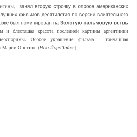
ентины,
занял вторую строчку в опросе американских
к лучших фильмов десятилетия по версии влиятельного
также был номинирован на
Золотую пальмовую ветвь
м и блестящая красота последней картины аргентинки
еоспоримы. Особое украшение фильма – тончайшая
й Марии Онетто». (
Нью-Йорк Таймс
)