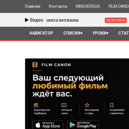
Главная
Контакты
KINOVERSUS
FILM CAN
они Хопкинса великим
Видео
Годар и Брессо
25/09/2016
НАВИГАТОР
СПИСКИ
УРОКИ
СТА