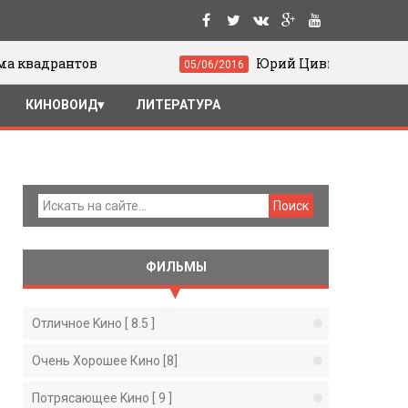
Юрий Цивьян. Движение и жест в ки
05/06/2016
КИНОВОИД
ЛИТЕРАТУРА
ФИЛЬМЫ
Отличное Kино [ 8.5 ]
Очень Хорошее Кино [8]
Потрясающее Kино [ 9 ]