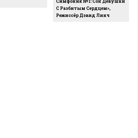
Симфония №1: Сон Девушки
С Разбитым Сердцем»,
Режиссёр Дэвид Линч