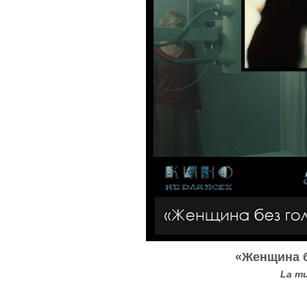
«Женщина б
La mu