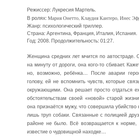
Режиссер:
Лукресия Мартель
.
Мария Онетто, Клаудия Кантеро, Инес Эф
В ролях:
Жанр: психологический триллер.
Страна: Аргентина, Франция, Италия, Испания.
Год: 2008. Продолжительность: 01:27.
Женщина средних лет мчится по автостраде. 
на минуту от дороги, она кого-то сбивает. Кажет
но, возможно, ребёнка… После аварии геро
голову, ей не вспомнить чувств, которые свя
окружающими. Она решает просто отдаться 
обстоятельствам своей «новой» старой жизн
она признаётся мужу, что совершила убийство 
лишь труп собаки. Связанные с полицией друз
районе не было. Всё возвращается к норме, и
известие о чудовищной находке…