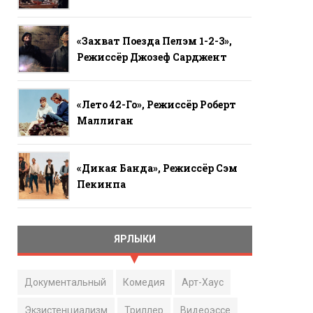
«Захват Поезда Пелэм 1-2-3»,
Режиссёр Джозеф Сарджент
«Лето 42-Го», Режиссёр Роберт
Маллиган
«Дикая Банда», Режиссёр Сэм
Пекинпа
ЯРЛЫКИ
Документальный
Комедия
Арт-Хаус
Экзистенциализм
Триллер
Видеоэссе