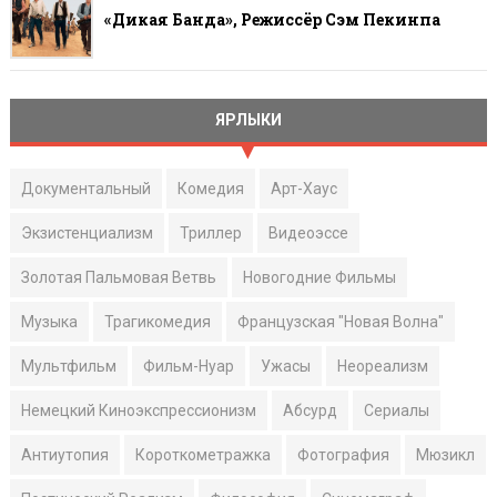
«Дикая Банда», Режиссёр Сэм Пекинпа
ЯРЛЫКИ
Документальный
Комедия
Арт-Хаус
Экзистенциализм
Триллер
Видеоэссе
Золотая Пальмовая Ветвь
Новогодние Фильмы
Музыка
Трагикомедия
Французская "Новая Волна"
Мультфильм
Фильм-Нуар
Ужасы
Неореализм
Немецкий Киноэкспрессионизм
Абсурд
Сериалы
Антиутопия
Короткометражка
Фотография
Мюзикл