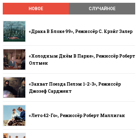
НОВОЕ
СЛУЧАЙНОЕ
«Драка В Блоке 99», Режиссёр С. Крэйг Залер
«Холодным Днём В Парке», Режиссёр Роберт
Олтмен
«Захват Поезда Пелэм 1-2-3», Режиссёр
Джозеф Сарджент
«Лето 42-Го», Режиссёр Роберт Маллиган