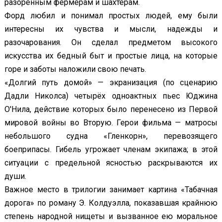
разорённым фермерам и шахтёрам.
Форд любил и понимал простых людей, ему были
интересны их чувства и мысли, надежды и
разочарования. Он сделал предметом высокого
искусства их бедный быт и простые лица, на которые
горе и заботы наложили свою печать.
«Долгий путь домой» — экранизация (по сценарию
Дадли Николса) четырёх одноактных пьес Юджина
О'Нила, действие которых было перенесено из Первой
мировой войны во Вторую. Герои фильма — матросы
небольшого судна «Гленкорн», перевозящего
боеприпасы. Гибель угрожает членам экипажа; в этой
ситуации с предельной ясностью раскрываются их
души.
Важное место в трилогии занимает картина «Табачная
дорога» по роману Э. Колдуэлла, показавшая крайнюю
степень народной нищеты и вызванное ею моральное