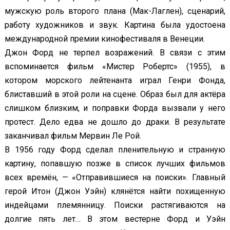
мужскую роль второго плана (Мак-Лаглен), сценарий,
работу художников и звук. Картина была удостоена
международной премии кинофестиваля в Венеции.
Джон Форд не терпел возражений. В связи с этим
вспоминается фильм «Мистер Робертс» (1955), в
котором морского лейтенанта играл Генри Фонда,
блиставший в этой роли на сцене. Образ был для актёра
слишком близким, и поправки Форда вызвали у него
протест. Дело едва не дошло до драки. В результате
заканчивал фильм Мервин Ле Рой.
В 1956 году Форд сделал пленительную и странную
картину, попавшую позже в список лучших фильмов
всех времён, — «Отправившиеся на поиски». Главный
герой Итон (Джон Уэйн) клянётся найти похищенную
индейцами племянницу. Поиски растягиваются на
долгие пять лет… В этом вестерне Форд и Уэйн