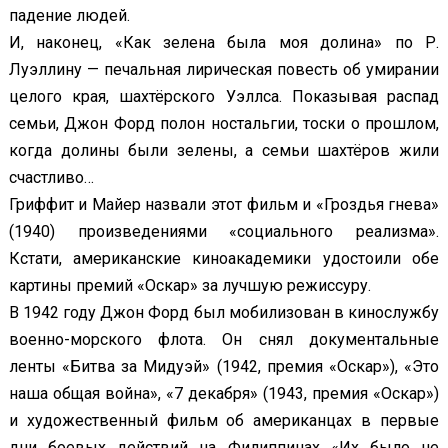
падение людей.
И, наконец, «Как зелена была моя долина» по Р.
Луэллину — печальная лирическая повесть об умирании
целого края, шахтёрского Уэллса. Показывая распад
семьи, Джон Форд полон ностальгии, тоски о прошлом,
когда долины были зелены, а семьи шахтёров жили
счастливо…
Гриффит и Майер назвали этот фильм и «Гроздья гнева»
(1940) произведениями «социального реализма».
Кстати, американские киноакадемики удостоили обе
картины премий «Оскар» за лучшую режиссуру.
В 1942 году Джон Форд был мобилизован в кинослужбу
военно-морского флота. Он снял документальные
ленты «Битва за Мидуэй» (1942, премия «Оскар»), «Это
наша общая война», «7 декабря» (1943, премия «Оскар»)
и художественный фильм об американцах в первые
дни боевых действий на Филиппинах «Их было не