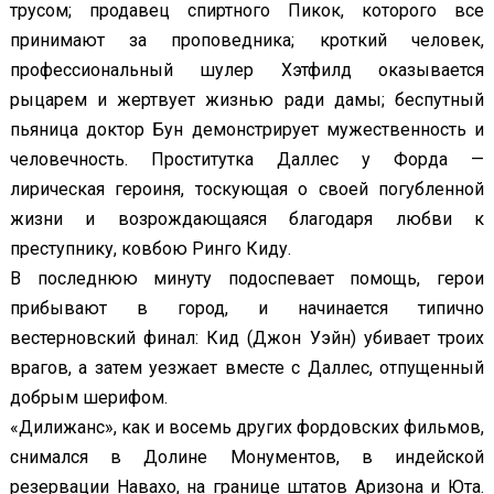
трусом; продавец спиртного Пикок, которого все
принимают за проповедника; кроткий человек,
профессиональный шулер Хэтфилд оказывается
рыцарем и жертвует жизнью ради дамы; беспутный
пьяница доктор Бун демонстрирует мужественность и
человечность. Проститутка Даллес у Форда —
лирическая героиня, тоскующая о своей погубленной
жизни и возрождающаяся благодаря любви к
преступнику, ковбою Ринго Киду.
В последнюю минуту подоспевает помощь, герои
прибывают в город, и начинается типично
вестерновский финал: Кид (Джон Уэйн) убивает троих
врагов, а затем уезжает вместе с Даллес, отпущенный
добрым шерифом.
«Дилижанс», как и восемь других фордовских фильмов,
снимался в Долине Монументов, в индейской
резервации Навахо, на границе штатов Аризона и Юта.