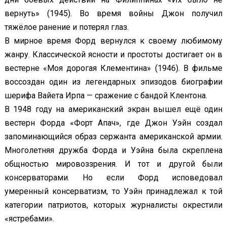
вернуть» (1945). Во время войны Джон получил
тяжёлое ранение и потерял глаз.
В мирное время Форд вернулся к своему любимому
жанру. Классической ясности и простоты достигает он в
вестерне «Моя дорогая Клементина» (1946). В фильме
воссоздан один из легендарных эпизодов биографии
шерифа Вайета Ирпа — сражение с бандой Клентона.
В 1948 году на американский экран вышел ещё один
вестерн Форда «Форт Апач», где Джон Уэйн создал
запоминающийся образ сержанта американской армии.
Многолетняя дружба Форда и Уэйна была скреплена
общностью мировоззрения. И тот и другой были
консерваторами. Но если Форд исповедовал
умеренный консерватизм, то Уэйн принадлежал к той
категории патриотов, которых журналисты окрестили
«ястребами».