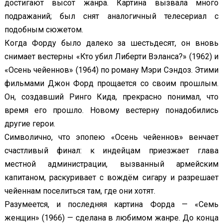
достигают высот жанра. Картина вызвала много
подражаний; был снят аналогичный телесериал с
подобным сюжетом.
Когда Форду было далеко за шестьдесят, он вновь
снимает вестерны «Кто убил Либерти Вэланса?» (1962) и
«Осень чейеннов» (1964) по роману Мэри Сэндоз. Этими
фильмами Джон Форд прощается со своим прошлым.
Он, создавший Ринго Кида, прекрасно понимал, что
время его прошло. Новому вестерну понадобились
другие герои.
Символично, что эпопею «Осень чейеннов» венчает
счастливый финал: к индейцам приезжает глава
местной администрации, вызванный армейским
капитаном, раскуривает с вождём сигару и разрешает
чейеннам поселиться там, где они хотят.
Разумеется, и последняя картина Форда — «Семь
женщин» (1966) — сделана в любимом жанре. До конца