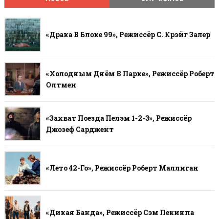
«Драка В Блоке 99», Режиссёр С. Крэйг Залер
«Холодным Днём В Парке», Режиссёр Роберт
Олтмен
«Захват Поезда Пелэм 1-2-3», Режиссёр
Джозеф Сарджент
«Лето 42-Го», Режиссёр Роберт Маллиган
«Дикая Банда», Режиссёр Сэм Пекинпа