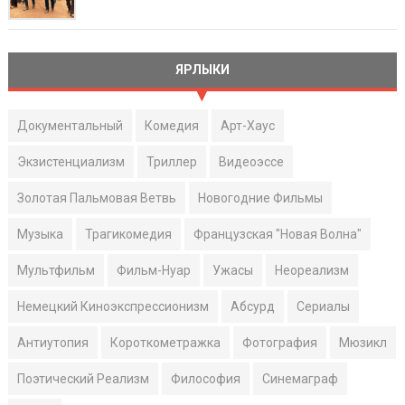
ЯРЛЫКИ
Документальный
Комедия
Арт-Хаус
Экзистенциализм
Триллер
Видеоэссе
Золотая Пальмовая Ветвь
Новогодние Фильмы
Музыка
Трагикомедия
Французская "Новая Волна"
Мультфильм
Фильм-Нуар
Ужасы
Неореализм
Немецкий Киноэкспрессионизм
Абсурд
Сериалы
Антиутопия
Короткометражка
Фотография
Мюзикл
Поэтический Реализм
Философия
Синемаграф