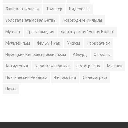
Экзистенциализм
Триллер
Видеоэссе
Золотая Пальмовая Ветвь
Новогодние Фильмы
Музыка
Трагикомедия
Французская "Новая Волна"
Мультфильм
Фильм-Нуар
Ужасы
Неореализм
Немецкий Киноэкспрессионизм
Абсурд
Сериалы
Антиутопия
Короткометражка
Фотография
Мюзикл
Поэтический Реализм
Философия
Синемаграф
Наука