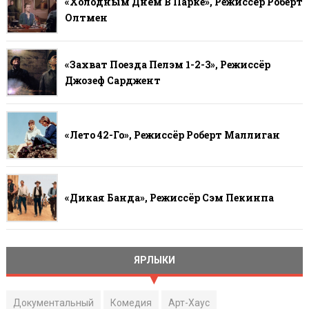
«Холодным Днём В Парке», Режиссёр Роберт
Олтмен
«Захват Поезда Пелэм 1-2-3», Режиссёр
Джозеф Сарджент
«Лето 42-Го», Режиссёр Роберт Маллиган
«Дикая Банда», Режиссёр Сэм Пекинпа
ЯРЛЫКИ
Документальный
Комедия
Арт-Хаус