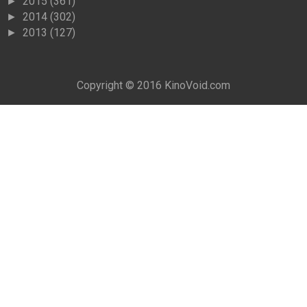
2015
(361)
►
2014
(302)
►
2013
(127)
►
Copyright © 2016
KinoVoid.com