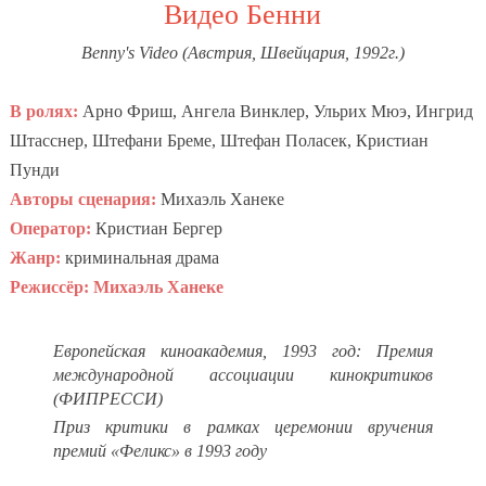
Видео Бенни
Benny's Video
(
Австрия, Швейцария
,
1992г.)
В ролях:
Арно Фриш, Ангела Винклер, Ульрих Мюэ, Ингрид
Штасснер, Штефани Бреме, Штефан Поласек, Кристиан
Пунди
Авторы сценария:
Михаэль Ханеке
Оператор:
Кристиан Бергер
Жанр:
криминальная драма
Режиссёр:
Михаэль Ханеке
Европейская киноакадемия, 1993 год: Премия
международной ассоциации кинокритиков
(ФИПРЕССИ)
Приз критики в рамках церемонии вручения
премий «Феликс» в 1993 году