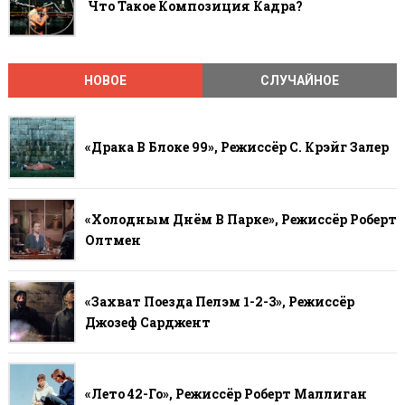
Что Такое Композиция Кадра?
НОВОЕ
СЛУЧАЙНОЕ
«Драка В Блоке 99», Режиссёр С. Крэйг Залер
«Холодным Днём В Парке», Режиссёр Роберт
Олтмен
«Захват Поезда Пелэм 1-2-3», Режиссёр
Джозеф Сарджент
«Лето 42-Го», Режиссёр Роберт Маллиган