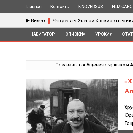
Главная
Контакты
KINOVERSUS
FILM CAN
Что делает Энтони Хопкинса великим
Видео
15/01/2017
НАВИГАТОР
СПИСКИ
УРОКИ
СТА
Показаны сообщения с ярлыком
А
«Х
Ал
Хру
Юри
Ген