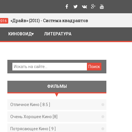
в» (2011) - Система квадрантов
Юрий Ц
05/06/2016
КИНОВОИД
ЛИТЕРАТУРА
ФИЛЬМЫ
Отличное Kино [ 8.5 ]
Очень Хорошее Кино [8]
Потрясающее Kино [ 9 ]