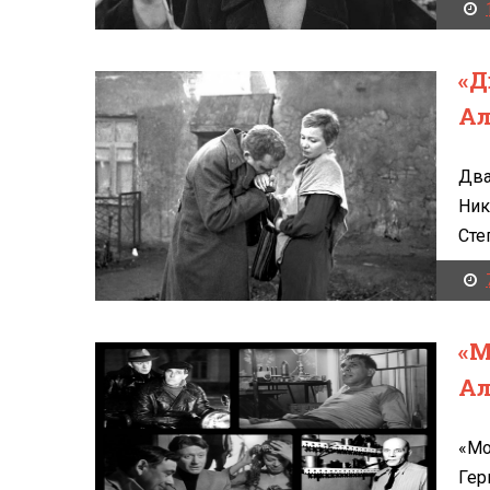
«Д
Ал
Два
Ник
Степ
«М
Ал
«Мо
Гер