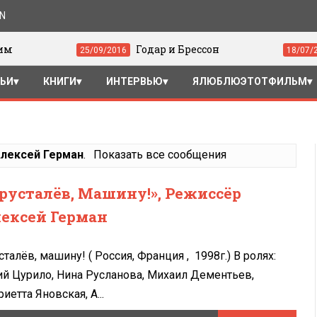
ON
Годар и Брессон
«Драй
25/09/2016
18/07/2016
ТЬИ
КНИГИ
ИНТЕРВЬЮ
ЯЛЮБЛЮЭТОТФИЛЬМ
лексей Герман
.
Показать все сообщения
русталёв, Машину!», Режиссёр
ексей Герман
сталёв, машину! ( Россия, Франция , 1998г.) В ролях:
й Цурило, Нина Русланова, Михаил Дементьев,
риетта Яновская, А...