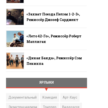
«Захват Поезда Пелэм 1-2-3»,
Режиссёр Джозеф Сарджент
«Лето 42-Го», Режиссёр Роберт
Маллиган
«Дикая Банда», Режиссёр Сэм
Пекинпа
ЯРЛЫКИ
Документальный
Комедия
Арт-Хаус
Экзистенциализм
Триллер
Видеоэссе