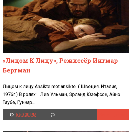
«Лицом К Лицу», Режиссёр Ингмар
Бергман
Лицом к лицу Ansikte mot ansikte ( Швеция, Италия,
1976г.) В ролях: Лив Ульман, Эрланд Юзефсон, Айно
Таубе, Гуннар...
5:50:00 PM
Читать далее