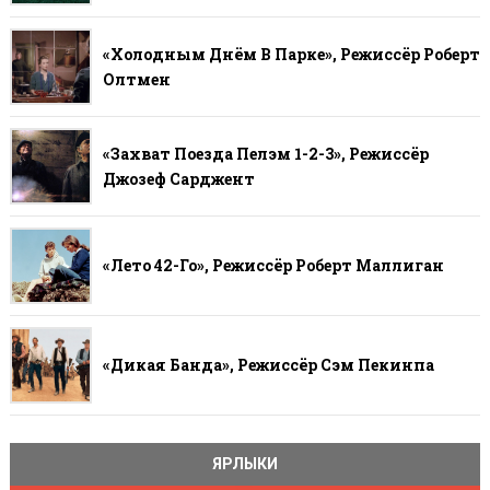
«Холодным Днём В Парке», Режиссёр Роберт
Олтмен
«Захват Поезда Пелэм 1-2-3», Режиссёр
Джозеф Сарджент
«Лето 42-Го», Режиссёр Роберт Маллиган
«Дикая Банда», Режиссёр Сэм Пекинпа
ЯРЛЫКИ