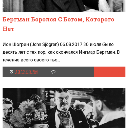
Бергман Боролся С Богом, Которого
Нет
Йон Шогрен (John Sjögren) 06.08.2017 30 июля было
десять лет с тех пор, как скончался Ингмар Бергман. В
течение всего своего тво...
10:12:00 PM
Читать далее