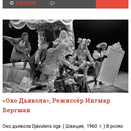
8:56:00 PM
Читать далее
«Око Дьявола», Режиссёр Ингмар
Бергман
Око дьявола Djävulens öga ( Швеция, 1960 г. ) В ролях: