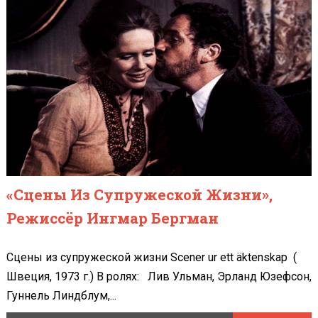
«Сцены Из Супружеской Жизни»,
Режиссёр Ингмар Бергман
Сцены из супружеской жизни Scener ur ett äktenskap (
Швеция, 1973 г.) В ролях: Лив Ульман, Эрланд Юзефсон,
Гуннель Линдблум,...