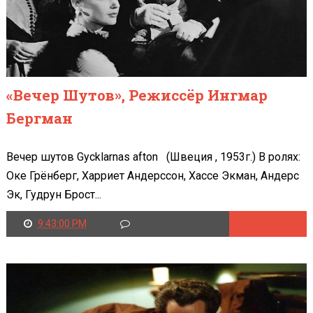
«Вечер Шутов», Режиссёр Ингмар
Бергман
Вечер шутов Gycklarnas afton (Швеция , 1953г.) В ролях:
Оке Грёнберг, Харриет Андерссон, Хассе Экман, Андерс
Эк, Гудрун Брост...
9:43:00 PM
Читать далее