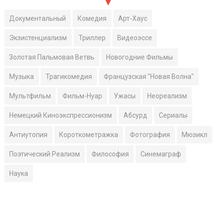
Документальный
Комедия
Арт-Хаус
Экзистенциализм
Триллер
Видеоэссе
Золотая Пальмовая Ветвь
Новогодние Фильмы
Музыка
Трагикомедия
Французская "Новая Волна"
Мультфильм
Фильм-Нуар
Ужасы
Неореализм
Немецкий Киноэкспрессионизм
Абсурд
Сериалы
Антиутопия
Короткометражка
Фотография
Мюзикл
Поэтический Реализм
Философия
Синемаграф
Наука