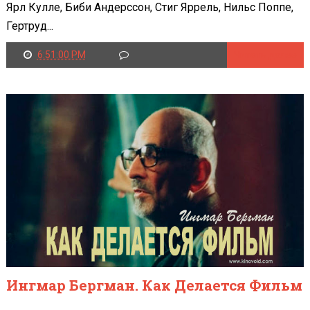
Ярл Кулле, Биби Андерссон, Стиг Яррель, Нильс Поппе,
Гертруд...
6:51:00 PM
Читать далее
Ингмар Бергман. Как Делается Фильм