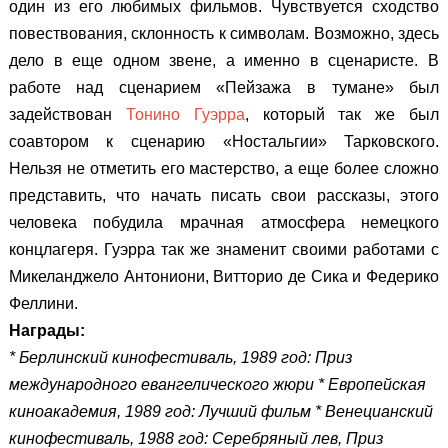
один из его любимых фильмов. Чувствуется сходство
повествования, склонность к символам. Возможно, здесь
дело в еще одном звене, а именно в сценаристе. В
работе над сценарием «Пейзажа в тумане» был
задействован
Тонино Гуэрра
, который так же был
соавтором к сценарию «Ностальгии» Тарковского.
Нельзя не отметить его мастерство, а еще более сложно
представить, что начать писать свои рассказы, этого
человека побудила мрачная атмосфера немецкого
концлагеря. Гуэрра так же знаменит своими работами с
Микеланджело Антониони, Витторио де Сика и Федерико
Феллини.
Награды:
* Берлинский кинофестиваль, 1989 год: Приз
международного евангелического жюри
* Европейская
киноакадемия, 1989 год: Лучший фильм
* Венецианский
кинофестиваль, 1988 год: Серебряный лев, Приз