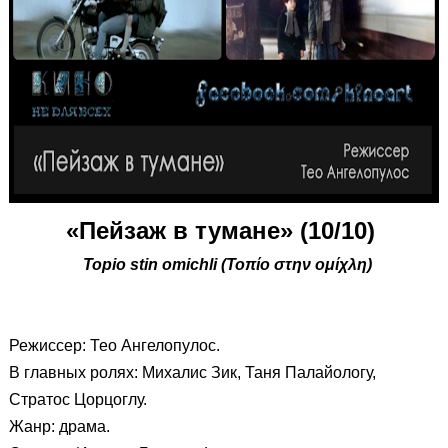
«Пейзаж в тумане» (10/10)
Topio stin omichli (Τοπίο στην ομίχλη)
Режиссер: Тео Ангелопулос.
В главных ролях: Михалис Зик, Таня Палайологу,
Стратос Цорцоглу.
Жанр: драма.