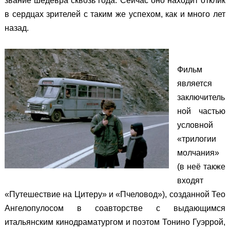
звание шедевра сквозь года. Сейчас оно находит отклик
в сердцах зрителей с таким же успехом, как и много лет
назад.
Фильм
является
заключитель
ной частью
условной
«трилогии
молчания»
(в неё также
входят
«Путешествие на Цитеру» и «Пчеловод»), созданной Тео
Ангелопулосом в соавторстве с выдающимся
итальянским кинодраматургом и поэтом Тонино Гуэррой,