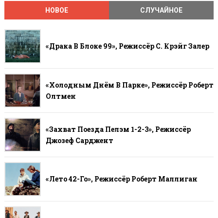
НОВОЕ
СЛУЧАЙНОЕ
«Драка В Блоке 99», Режиссёр С. Крэйг Залер
«Холодным Днём В Парке», Режиссёр Роберт
Олтмен
«Захват Поезда Пелэм 1-2-3», Режиссёр
Джозеф Сарджент
«Лето 42-Го», Режиссёр Роберт Маллиган