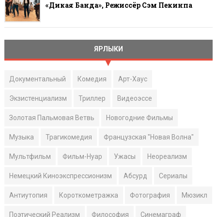
«Дикая Банда», Режиссёр Сэм Пекинпа
ЯРЛЫКИ
Документальный
Комедия
Арт-Хаус
Экзистенциализм
Триллер
Видеоэссе
Золотая Пальмовая Ветвь
Новогодние Фильмы
Музыка
Трагикомедия
Французская "Новая Волна"
Мультфильм
Фильм-Нуар
Ужасы
Неореализм
Немецкий Киноэкспрессионизм
Абсурд
Сериалы
Антиутопия
Короткометражка
Фотография
Мюзикл
Поэтический Реализм
Философия
Синемаграф