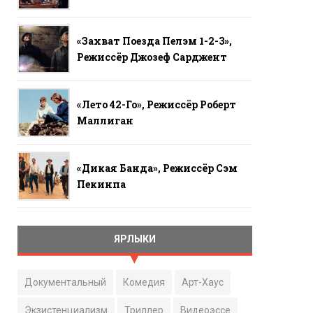
«Захват Поезда Пелэм 1-2-3»,
Режиссёр Джозеф Сарджент
«Лето 42-Го», Режиссёр Роберт
Маллиган
«Дикая Банда», Режиссёр Сэм
Пекинпа
ЯРЛЫКИ
Документальный
Комедия
Арт-Хаус
Экзистенциализм
Триллер
Видеоэссе