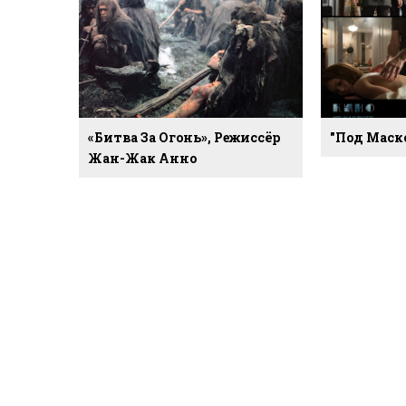
«Битва За Огонь», Режиссёр
"Под Маско
Жан-Жак Анно