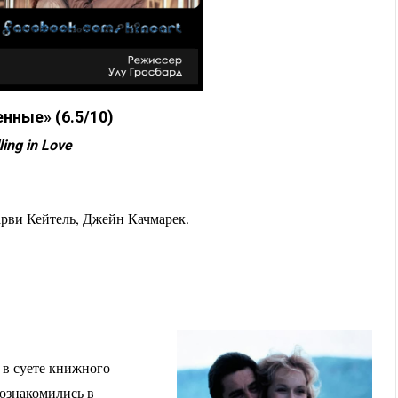
нные» (6.5/10)
ling in Love
арви Кейтель, Джейн Качмарек.
 в суете книжного
познакомились в