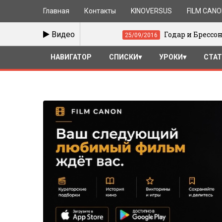
Главная
Контакты
KINOVERSUS
FILM CAN
 великим
Видео
Годар и Брессон
25/09/2016
НАВИГАТОР
СПИСКИ
УРОКИ
СТА