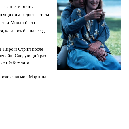
агазине, и опять
осящих им радость, стала
мья, и Молли была
, казалось бы навсегда.
Де Ниро и Стрип после
леней». Следующий раз
 лет («Комната
 после фильмов Мартина