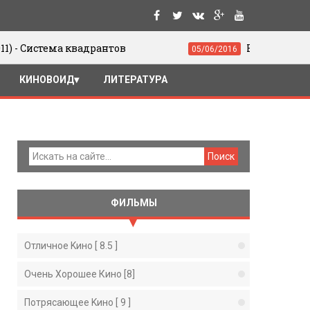
адрантов
Юрий Цивьян. Движение и ж
05/06/2016
КИНОВОИД
ЛИТЕРАТУРА
ФИЛЬМЫ
Отличное Kино [ 8.5 ]
Очень Хорошее Кино [8]
Потрясающее Kино [ 9 ]