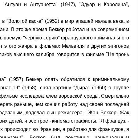
Антуан и Антуанетта" (1947), "Эдуар и Каролина",
 в "Золотой каске" (1952) в мир апашей начала века, в
жани. В это же время Беккер работал и на современном
азываемую "черную серию" французского криминаль­ного
 этого жанра в фильмах Мельвиля и других эпи­гонов
уликов высшего калибра говорится в фильме "Не тронь
а" (1957) Беккер опять обратился к криминальному
ас-19" (1958), снял картину "Дыра" (1960) о группе
 фильме исследователем воровской среды. Смертельно
мереть раньше, чем кончил работу над своей последней
доделаным, доделал сын режиссера - Жан Беккер. Жак
их детей. и все трое - кинематографисты. "Я француз, -
ах происходит во Франции, я работаю для французов, я
нцузами". Беккер был поистинне национальным