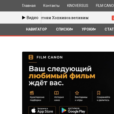
Главная
Контакты
KINOVERSUS
FILM CAN
ает Энтони Хопкинса великим
Видео
Годар 
25/09/2016
НАВИГАТОР
СПИСКИ
УРОКИ
СТА