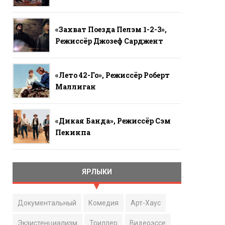
«Захват Поезда Пелэм 1-2-3»,
Режиссёр Джозеф Сарджент
«Лето 42-Го», Режиссёр Роберт
Маллиган
«Дикая Банда», Режиссёр Сэм
Пекинпа
ЯРЛЫКИ
Документальный
Комедия
Арт-Хаус
Экзистенциализм
Триллер
Видеоэссе