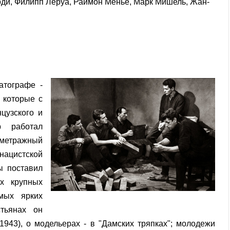
оди, Филипп Леруа, Раймон Мёнье, Марк Мишель, Жан-
атографе -
, которые с
цузского и
р работал
метражный
нацистской
ы поставил
х крупных
мых ярких
тьянах он
(1943), о модельерах - в "Дамских тряпках"; молодежи