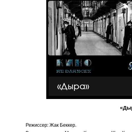
«Дыр
Режиссер:
Жак Беккер.