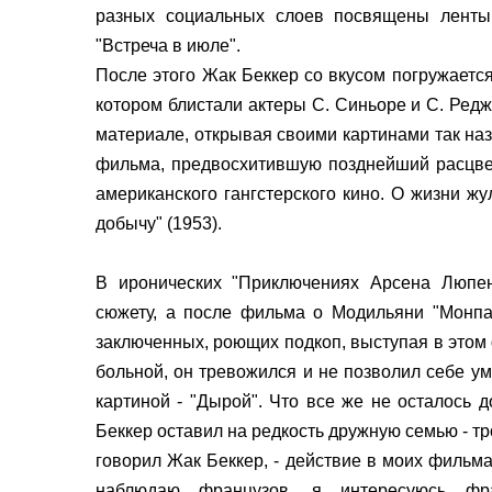
разных социальных слоев посвящены ленты "
"Встреча в июле".
После этого Жак Беккер со вкусом погружается
котором блистали актеры С. Синьоре и С. Ред
материале, открывая своими кар­тинами так н
фильма, предвосхитившую позднейший расцвет
американского гангстерского кино. О жизни ж
добычу" (1953).
В иронических "Приключениях Арсена Люпен
сюжету, а после фильма о Модильяни "Монпарн
заключенных, роющих подкоп, выступая в этом
больной, он тревожился и не позволил себе у
картиной - "Дырой". Что все же не осталось 
Беккер оставил на редкость дружную семью - тро
говорил Жак Беккер, - действие в моих фильм
наблюдаю французов, я интересуюсь фра