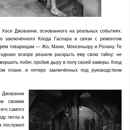
Хосе Джованни, основанного на реальных событиях.
о заключённого Клода Гаспара в связи с ремонтом
ырём товарищам — Жо, Маню, Монсеньору и Ролану. Те
 однако вскоре решили раскрыть ему свою тайну: не
вершить побег, пробив дыру в полу своей камеры. Клод
том плане, и пятеро заключённых под руководством
е Джованни
ым своими
его самого
оду легла в
а послужил