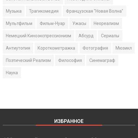
Музыка
Трагикомедия
Французская "Новая Волна"
Мультфильм
Фильм-Нуар
Ужасы
Неореализм
Немецкий Киноэкспрессионизм
Абсурд
Сериалы
Антиутопия
Короткометражка
Фотография
Мюзикл
Поэтический Реализм
Философия
Синемаграф
Наука
ИЗБРАННОЕ