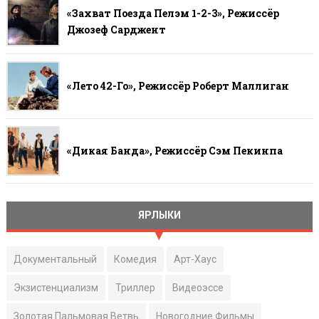
«Захват Поезда Пелэм 1-2-3», Режиссёр
Джозеф Сарджент
«Лето 42-Го», Режиссёр Роберт Маллиган
«Дикая Банда», Режиссёр Сэм Пекинпа
ЯРЛЫКИ
Документальный
Комедия
Арт-Хаус
Экзистенциализм
Триллер
Видеоэссе
Золотая Пальмовая Ветвь
Новогодние Фильмы