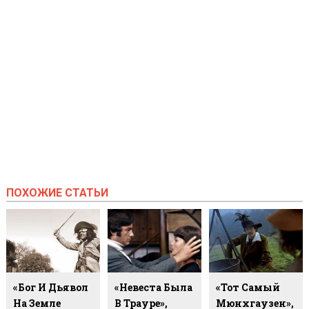
ПОХОЖИЕ СТАТЬИ
«Бог И Дьявол
«Невеста Была
«Тот Самый
На Земле
В Трауре»,
Мюнхгаузен»,