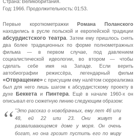
Страна: Великобритания.
Год: 1966. Продолжительность: 01:53.
Первые короткометражки
Романа Поланского
находились в русле
польской и европейской традиции
абсурдистского театра
. Затем ему пришлось снять
два более традиционных по форме полнометражных
фильма — в первом случае, под давлением
социалистической идеологии, во втором — чтобы
сделать себе имя на Западе. Если верить
автобиографии режиссёра, легендарный фильм
«Отвращение»
с присущим ему налётом сюрреализма
был для него лишь шагом к абсурдистскому проекту в
Беккета
Пинтера
духе
и
. Ещё в начале 1960-х он
описывал его сюжетную линию следующим образом:
"Это рассказ о новобрачных, ему лет 46 или
48, ей 22 или 23. Они живут в
разваливающемся доме у моря. Он очень
богат, но она грозит пустить его по миру