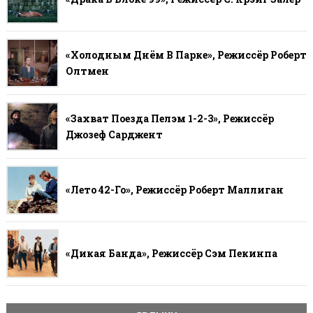
«Холодным Днём В Парке», Режиссёр Роберт
Олтмен
«Захват Поезда Пелэм 1-2-3», Режиссёр
Джозеф Сарджент
«Лето 42-Го», Режиссёр Роберт Маллиган
«Дикая Банда», Режиссёр Сэм Пекинпа