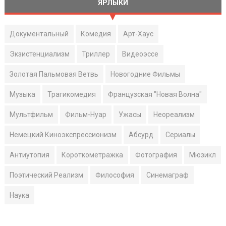
ЯРЛЫКИ
Документальный
Комедия
Арт-Хаус
Экзистенциализм
Триллер
Видеоэссе
Золотая Пальмовая Ветвь
Новогодние Фильмы
Музыка
Трагикомедия
Французская "Новая Волна"
Мультфильм
Фильм-Нуар
Ужасы
Неореализм
Немецкий Киноэкспрессионизм
Абсурд
Сериалы
Антиутопия
Короткометражка
Фотография
Мюзикл
Поэтический Реализм
Философия
Синемаграф
Наука