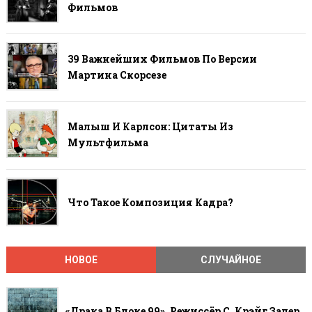
Фильмов
39 Важнейших Фильмов По Версии
Мартина Скорсезе
Малыш И Карлсон: Цитаты Из
Мультфильма
Что Такое Композиция Кадра?
НОВОЕ
СЛУЧАЙНОЕ
«Драка В Блоке 99», Режиссёр С. Крэйг Залер