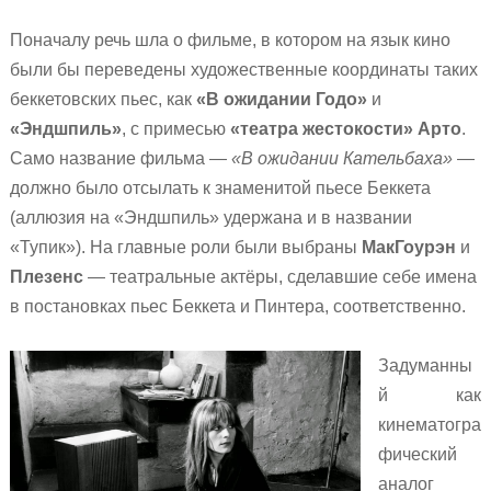
Поначалу речь шла о фильме, в котором на язык кино
были бы переведены художественные координаты таких
беккетовских пьес, как
«В ожидании Годо»
и
«Эндшпиль»
, с примесью
«театра жестокости» Арто
.
Само название фильма —
«В ожидании Кательбаха»
—
должно было отсылать к знаменитой пьесе Беккета
(аллюзия на «Эндшпиль» удержана и в названии
«Тупик»). На главные роли были выбраны
МакГоурэн
и
Плезенс
— театральные актёры, сделавшие себе имена
в постановках пьес Беккета и Пинтера, соответственно.
Задуманны
й как
кинематогра
фический
аналог