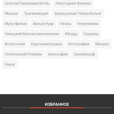
Золотая Пальмовая Ветвь
Новогодние Фильмы
Музыка
Трагикомедия
Французская "Новая Волна"
Мультфильм
Фильм-Нуар
Ужасы
Неореализм
Немецкий Киноэкспрессионизм
Абсурд
Сериалы
Антиутопия
Короткометражка
Фотография
Мюзикл
Поэтический Реализм
Философия
Синемаграф
Наука
ИЗБРАННОЕ