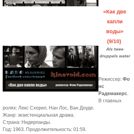
«Как две
капли
воды»
(9/10)
Als twee
druppels water
Режиссер:
Фо
нс
Радемакерс
.
В главных
ролях: Лекс Схорел, Нан Лос, Ван Доуде.
Жанр: экзистенциальная драма.
Страна: Нидерланды.
Год: 1963. Продолжительность: 01:59.