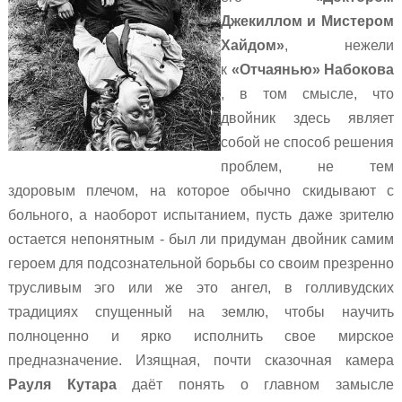
Джекиллом и Мистером
Хайдом
»
, нежели
к
«
Отчаянью
»
Набокова
, в том смысле, что
двойник здесь являет
собой не способ решения
проблем, не тем
здоровым плечом, на которое обычно скидывают с
больного, а наоборот испытанием, пусть даже зрителю
остается непонятным - был ли придуман двойник самим
героем для подсознательной борьбы со своим презренно
трусливым эго или же это ангел, в голливудских
традициях спущенный на землю, чтобы научить
полноценно и ярко исполнить свое мирское
предназначение. Изящная, почти сказочная камера
Рауля Кутара
даёт понять о главном замысле