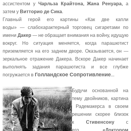
ассистентом у
Чарльза Крайтона, Жана Ренуара,
а
затем у
Витторио де Сика
.
Главный герой его картины «Как две капли
воды»
—
с
лабохарактерный торговец сигаретами по
имени
Дакер
—
не обращает внимания на войну, идущую
вокруг. Но ситуация меняется, когда парашютист
приземляется на его заднем дворе. Оказывается, он —
зеркальное отражение Дакера. Вскоре Дакер начинает
выполнять задания парашютиста и все глубже
Голландское Сопротивление
погружается в
...
Будучи основанной на
тему двойников, картина
Радемакерса
в своем
решении скорее близок
к
Стивенсону
с
его
«
Доктором