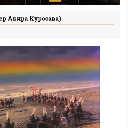
ер Акира Куросава)