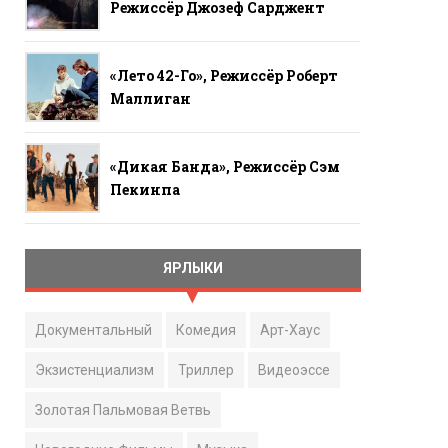
Режиссёр Джозеф Сарджент
«Лето 42-Го», Режиссёр Роберт
Маллиган
«Дикая Банда», Режиссёр Сэм
Пекинпа
ЯРЛЫКИ
Документальный
Комедия
Арт-Хаус
Экзистенциализм
Триллер
Видеоэссе
Золотая Пальмовая Ветвь