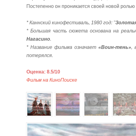
Постепенно он проникается своей новой ролью 
* Каннский кинофестиваль,
1980 год: "
Золотая
* Большая часть сюжета основана на реаль
Нагасино
.
* Название фильма означает
«Воин-тень»
,
потерялся.
Оценка: 8.5/10
Фильм на КиноПоиске