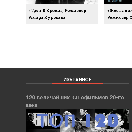
«Трон В Крови», Режиссёр
«Жестяной
Акира Куросава
Режиссер 
ИЗБРАННОЕ
120 величайших кинофильмов 20-го
века