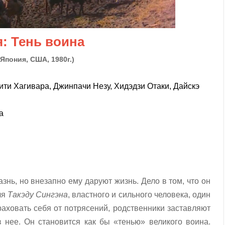
я: Тень воина
Япония, США, 1980г.)
ити Хагивара, Джинпачи Незу, Хидэдзи Отаки, Дайскэ
а
знь, но внезапно ему даруют жизнь. Дело в том, что он
ля
Такэду Сингэна
, властного и сильного человека, один
аховать себя от потрясений, родственники заставляют
 нее. Он становится как бы «тенью» великого воина.