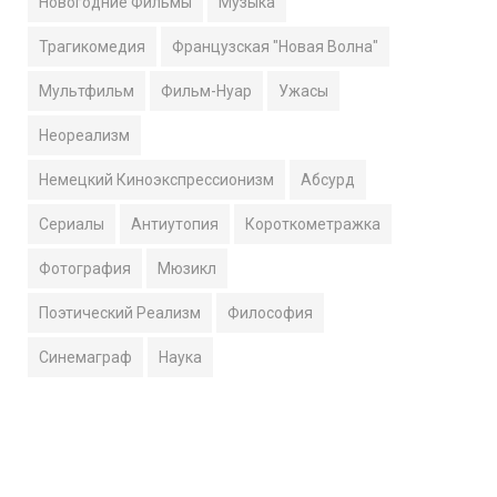
Новогодние Фильмы
Музыка
Трагикомедия
Французская "Новая Волна"
Мультфильм
Фильм-Нуар
Ужасы
Неореализм
Немецкий Киноэкспрессионизм
Абсурд
Сериалы
Антиутопия
Короткометражка
Фотография
Мюзикл
Поэтический Реализм
Философия
Синемаграф
Наука