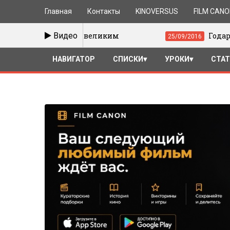
Главная
Контакты
KINOVERSUS
FILM CAN
Хопкинса великим
Видео
Годар и Брессон
25/09/2016
НАВИГАТОР
СПИСКИ
УРОКИ
СТА