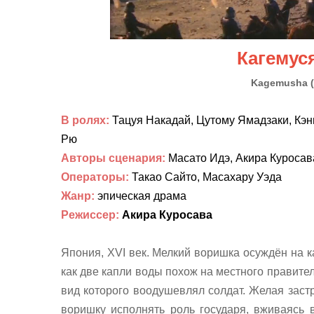
Кагемус
Kagemusha
(
В ролях:
Тацуя Накадай, Цутому Ямадзаки, Кэн
Рю
Авторы сценария:
Масато Идэ, Акира Куросав
Операторы:
Такао Сайто, Масахару Уэда
Жанр:
эпическая драма
Режиссер:
Акира Куросава
Япония, XVI век. Мелкий воришка осуждён на ка
как две капли воды похож на местного правите
вид которого воодушевлял солдат.
Желая застр
воришку исполнять роль государя, вживаясь в