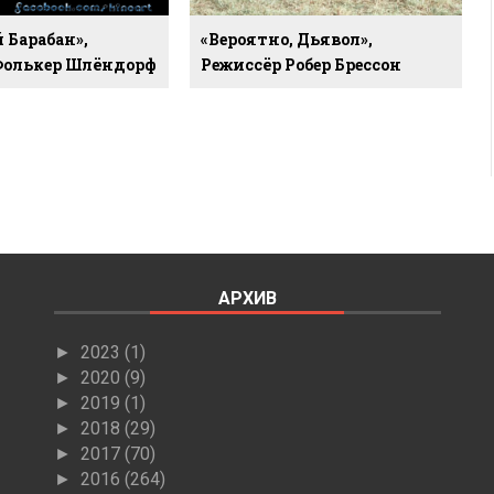
 Барабан»,
«Вероятно, Дьявол»,
Фолькер Шлёндорф
Режиссёр Робер Брессон
АРХИВ
2023
(1)
►
2020
(9)
►
2019
(1)
►
2018
(29)
►
2017
(70)
►
2016
(264)
►