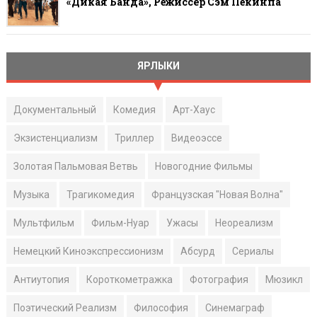
«Дикая Банда», Режиссёр Сэм Пекинпа
ЯРЛЫКИ
Документальный
Комедия
Арт-Хаус
Экзистенциализм
Триллер
Видеоэссе
Золотая Пальмовая Ветвь
Новогодние Фильмы
Музыка
Трагикомедия
Французская "Новая Волна"
Мультфильм
Фильм-Нуар
Ужасы
Неореализм
Немецкий Киноэкспрессионизм
Абсурд
Сериалы
Антиутопия
Короткометражка
Фотография
Мюзикл
Поэтический Реализм
Философия
Синемаграф