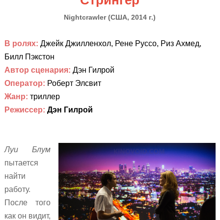
Nightcrawler
(
США, 2014 г.)
В ролях:
Джейк Джилленхол, Рене Руссо, Риз Ахмед,
Билл Пэкстон
Автор сценария:
Дэн Гилрой
Оператор:
Роберт Элсвит
Жанр:
триллер
Режиссер:
Дэн Гилрой
Луи Блум
пытается
найти
работу.
После того
как он видит,