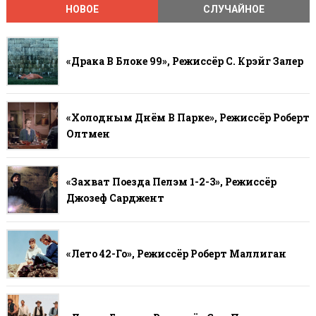
НОВОЕ
СЛУЧАЙНОЕ
«Драка В Блоке 99», Режиссёр С. Крэйг Залер
«Холодным Днём В Парке», Режиссёр Роберт
Олтмен
«Захват Поезда Пелэм 1-2-3», Режиссёр
Джозеф Сарджент
«Лето 42-Го», Режиссёр Роберт Маллиган