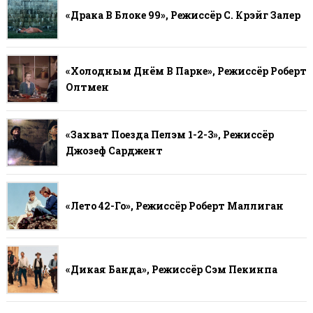
«Драка В Блоке 99», Режиссёр С. Крэйг Залер
«Холодным Днём В Парке», Режиссёр Роберт
Олтмен
«Захват Поезда Пелэм 1-2-3», Режиссёр
Джозеф Сарджент
«Лето 42-Го», Режиссёр Роберт Маллиган
«Дикая Банда», Режиссёр Сэм Пекинпа