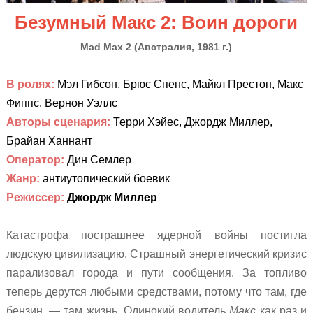
Безумный Макс 2: Воин дороги
Mad Max 2
(
Австралия, 1981 г.)
В ролях:
Мэл Гибсон, Брюс Спенс, Майкл Престон, Макс
Фиппс, Вернон Уэллс
Авторы сценария:
Терри Хэйес, Джордж Миллер,
Брайан Ханнант
Оператор
:
Дин Семлер
Жанр:
антиутопический боевик
Режиссер:
Джордж Миллер
Катастрофа пострашнее ядерной войны постигла
людскую цивилизацию. Страшный энергетический кризис
парализовал города и пути сообщения. За топливо
теперь дерутся любыми средствами, потому что там, где
бензин, — там жизнь. Одинокий водитель
Макс
как раз и