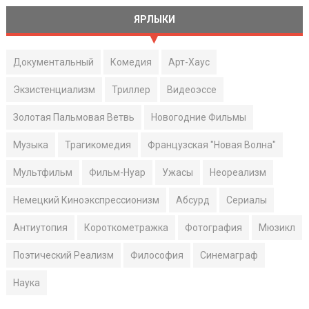
ЯРЛЫКИ
Документальный
Комедия
Арт-Хаус
Экзистенциализм
Триллер
Видеоэссе
Золотая Пальмовая Ветвь
Новогодние Фильмы
Музыка
Трагикомедия
Французская "Новая Волна"
Мультфильм
Фильм-Нуар
Ужасы
Неореализм
Немецкий Киноэкспрессионизм
Абсурд
Сериалы
Антиутопия
Короткометражка
Фотография
Мюзикл
Поэтический Реализм
Философия
Синемаграф
Наука