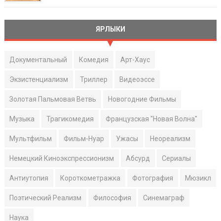
ЯРЛЫКИ
Документальный
Комедия
Арт-Хаус
Экзистенциализм
Триллер
Видеоэссе
Золотая Пальмовая Ветвь
Новогодние Фильмы
Музыка
Трагикомедия
Французская "Новая Волна"
Мультфильм
Фильм-Нуар
Ужасы
Неореализм
Немецкий Киноэкспрессионизм
Абсурд
Сериалы
Антиутопия
Короткометражка
Фотография
Мюзикл
Поэтический Реализм
Философия
Синемаграф
Наука