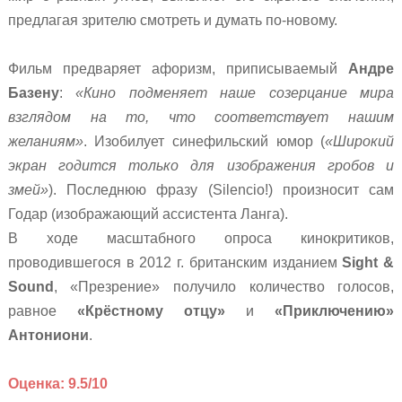
предлагая зрителю смотреть и думать по-новому.
Фильм предваряет афоризм, приписываемый
Андре
Базену
:
«Кино подменяет наше созерцание мира
взглядом на то, что соответствует нашим
желаниям»
. Изобилует синефильский юмор (
«Широкий
экран годится только для изображения гробов и
змей»
).
Последнюю фразу (Silencio!) произносит сам
Годар (изображающий ассистента Ланга).
В ходе масштабного опроса кинокритиков,
проводившегося в 2012 г. британским изданием
Sight &
Sound
, «Презрение» получило количество голосов,
равное
«Крёстному отцу»
и
«Приключению»
Антониони
.
Оценка: 9.5/10