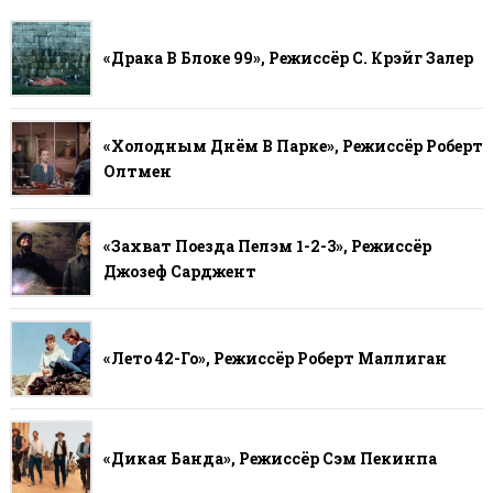
«Драка В Блоке 99», Режиссёр С. Крэйг Залер
«Холодным Днём В Парке», Режиссёр Роберт
Олтмен
«Захват Поезда Пелэм 1-2-3», Режиссёр
Джозеф Сарджент
«Лето 42-Го», Режиссёр Роберт Маллиган
«Дикая Банда», Режиссёр Сэм Пекинпа