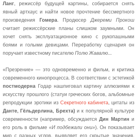
Ланг
, режиссёр будущей картины, собирается снять
явный артхаус и найти новое прочтение бессмертного
произведения
Гомера
. Продюсер
Джереми Прокош
считает режиссёрские планы слишком заумными. Он
хочет снять эксплуатационное кино с рукопашными
боями и голыми девицами. Переработку сценария он
поручает известному писателю
Полю Жавалю
...
«Презрение» — это одновременно и фильм, и критика
современного кинопроцесса.
В соответствии с эстетикой
постмодерна
Годар нашпиговал картину аллюзиями к
искусству прошлого (статуи греческих богов, альбомные
репродукции эротики из
Секретного кабинета
, цитаты из
Данте, Гёльдерлина, Брехта)
и к популярной культуре
современности (например, обсуждается
Дин Мартин
и
его роль в фильме
«И подбежали они»
).
Он показывает
мир с разных углов, выявляет его скрытые значения,