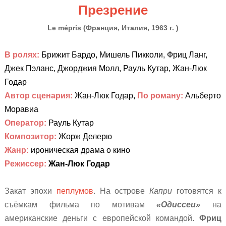
Презрение
Le mépris
(
Франция, Италия, 1963 г. )
В ролях:
Брижит Бардо, Мишель Пикколи,
Фриц Ланг,
Джек Пэланс, Джорджия Молл, Рауль Кутар, Жан-Люк
Годар
Автор сценария:
Жан-Люк Годар,
По роману:
Альберто
Моравиа
Оператор
:
Рауль Кутар
Композитор
:
Жорж Делерю
Жанр:
ироническая драма о кино
Режиссер:
Жан-Люк Годар
Закат эпохи
пеплумов
. На острове
Капри
готовятся к
съёмкам фильма по мотивам
«Одиссеи»
на
американские деньги с европейской командой.
Фриц