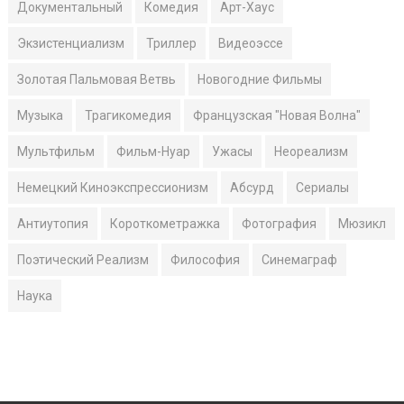
Документальный
Комедия
Арт-Хаус
Экзистенциализм
Триллер
Видеоэссе
Золотая Пальмовая Ветвь
Новогодние Фильмы
Музыка
Трагикомедия
Французская "Новая Волна"
Мультфильм
Фильм-Нуар
Ужасы
Неореализм
Немецкий Киноэкспрессионизм
Абсурд
Сериалы
Антиутопия
Короткометражка
Фотография
Мюзикл
Поэтический Реализм
Философия
Синемаграф
Наука