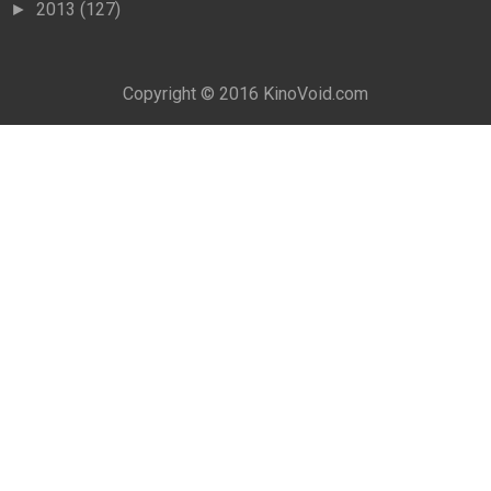
2013
(127)
►
Copyright © 2016
KinoVoid.com