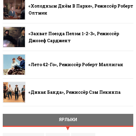
«Холодным Днём В Парке», Режиссёр Роберт
Олтмен
«Захват Поезда Пелэм 1-2-3», Режиссёр
Джозеф Сарджент
«Лето 42-Го», Режиссёр Роберт Маллиган
«Дикая Банда», Режиссёр Сэм Пекинпа
ЯРЛЫКИ