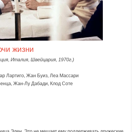
очи жизни
ция, Италия, Швейцария, 1970г.)
р Лартиго, Жан Буиз, Леа Массари
енца, Жан-Лу Дабади, Клод Соте
вница
Элен
. Это не мешает ему поддерживать дружеские