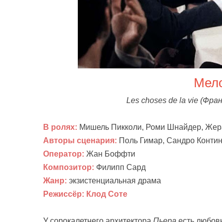
Мел
Les choses de la vie (
Фран
В ролях:
Мишель Пикколи, Роми Шнайдер, Жера
Авторы сценария:
Поль Гимар, Сандро Контин
Оператор:
Жан Боффти
Композитор:
Филипп Сард
Жанр:
экзистенциальная драма
Режиссёр:
Клод Соте
У сорокалетнего архитектора
Пьера
есть любо