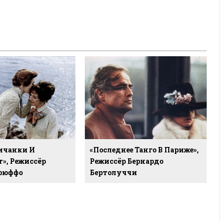
ичанки И
«Последнее Танго В Париже»,
», Режиссёр
Режиссёр Бернардо
рюффо
Бертолуччи