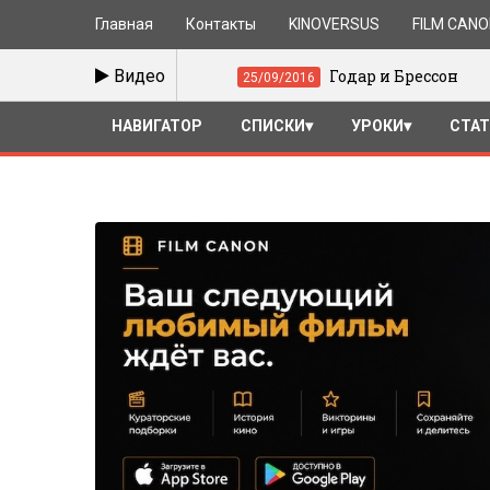
Главная
Контакты
KINOVERSUS
FILM CAN
иким
Видео
Годар и Брессон
25/09/2016
18/07
НАВИГАТОР
СПИСКИ
УРОКИ
СТА