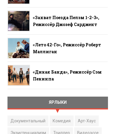
«Захват Поезда Пелэм 1-2-3»,
Режиссёр Джозеф Сарджент
«Лето 42-Го», Режиссёр Роберт
Маллиган
«Дикая Банда», Режиссёр Сэм
Пекинпа
ЯРЛЫКИ
Документальный
Комедия
Арт-Хаус
Экзистенциализм
Триллер
Видеоэссе