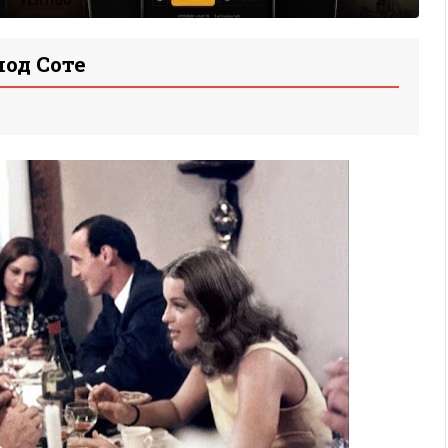
од Соте