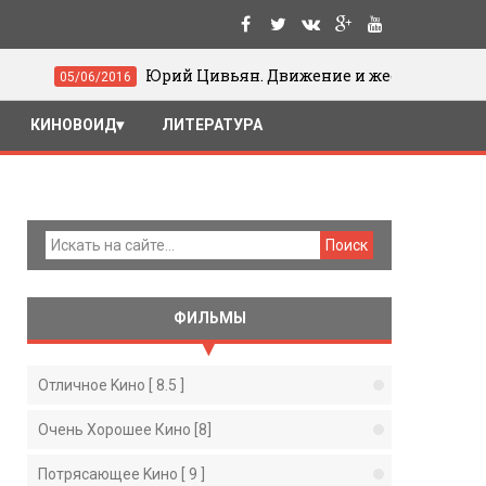
Юрий Цивьян. Движение и жест в кино
016
19/0
КИНОВОИД
ЛИТЕРАТУРА
ФИЛЬМЫ
Отличное Kино [ 8.5 ]
Очень Хорошее Кино [8]
Потрясающее Kино [ 9 ]