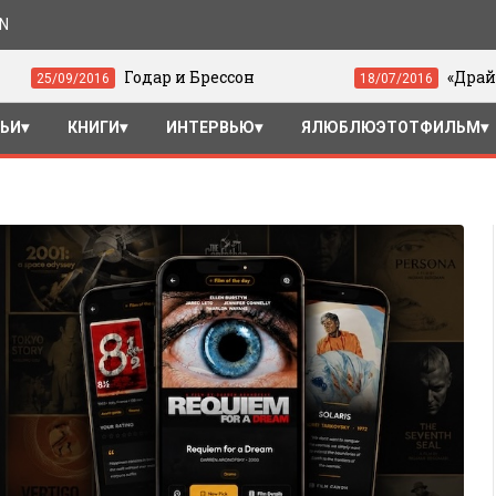
ON
Годар и Брессон
«Драйв» (2011) - Сис
18/07/2016
ТЬИ
КНИГИ
ИНТЕРВЬЮ
ЯЛЮБЛЮЭТОТФИЛЬМ