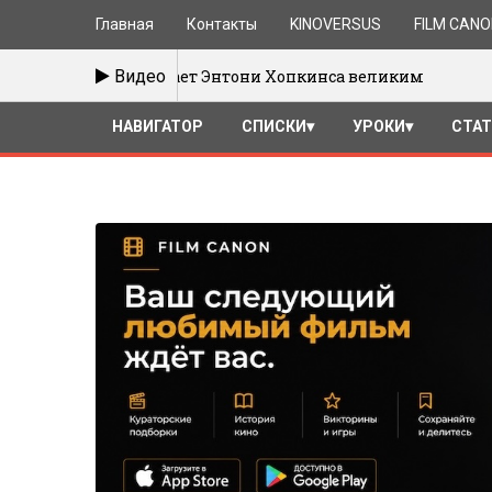
Главная
Контакты
KINOVERSUS
FILM CAN
то делает Энтони Хопкинса великим
Видео
25/09/2016
НАВИГАТОР
СПИСКИ
УРОКИ
СТА