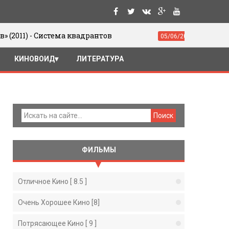
тема квадрантов
Юрий Цивьян. Движен
05/06/2016
КИНОВОИД
ЛИТЕРАТУРА
ФИЛЬМЫ
Отличное Kино [ 8.5 ]
Очень Хорошее Кино [8]
Потрясающее Kино [ 9 ]