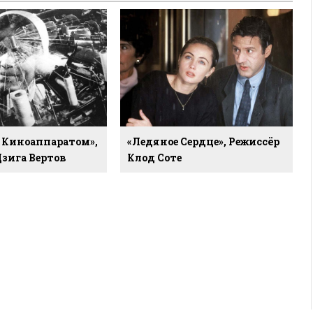
С Киноаппаратом»,
«Ледяное Сердце», Режиссёр
Дзига Вертов
Клод Соте