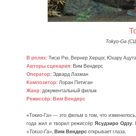
Т
Tokyo-Ga
(
СШ
В ролях:
Тисю Рю, Вернер Херцог, Юхару Ацута
Авторы сценария:
Вим Вендерс
Оператор:
Эдвард Лахман
Композитор:
Лоран Петиган
Жанр:
документальный фильм
Режиссёр:
Вим Вендерс
«Токио-Га» — это фильм о том, что изменилось, 
года жил и творил режиссёр
Ясудзиро Одзу
.
«Токио-Га»
,
Вим Вендерс
открывает глаза.