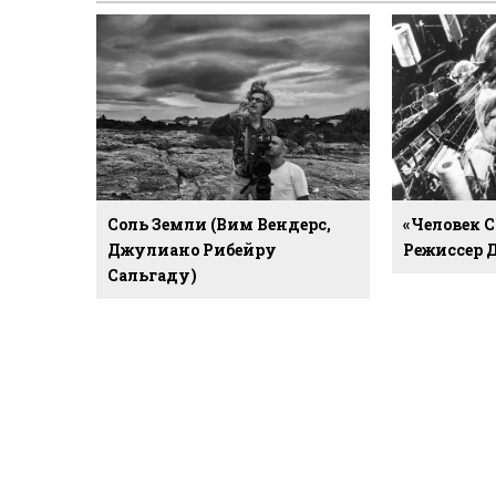
Соль Земли (Вим Вендерс,
«Человек 
Джулиано Рибейру
Режиссер 
Сальгаду)