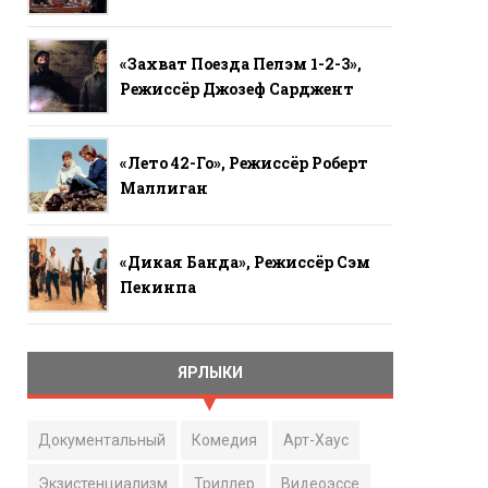
«Захват Поезда Пелэм 1-2-3»,
Режиссёр Джозеф Сарджент
«Лето 42-Го», Режиссёр Роберт
Маллиган
«Дикая Банда», Режиссёр Сэм
Пекинпа
ЯРЛЫКИ
Документальный
Комедия
Арт-Хаус
Экзистенциализм
Триллер
Видеоэссе