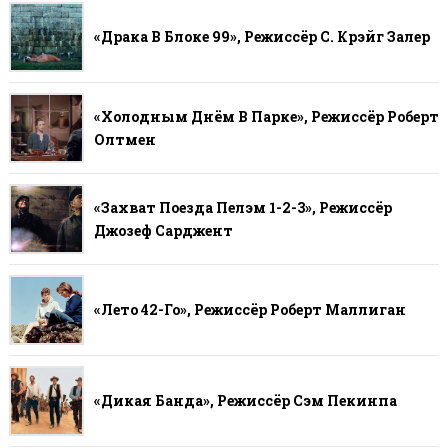
«Драка В Блоке 99», Режиссёр С. Крэйг Залер
«Холодным Днём В Парке», Режиссёр Роберт
Олтмен
«Захват Поезда Пелэм 1-2-3», Режиссёр
Джозеф Сарджент
«Лето 42-Го», Режиссёр Роберт Маллиган
«Дикая Банда», Режиссёр Сэм Пекинпа