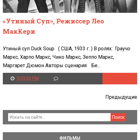
«Утиный Суп», Режиссер Лео
МакКери
Утиный суп Duck Soup ( США, 1933 г. ) В ролях: Граучо
Маркс, Харпо Маркс, Чико Маркс, Зеппо Маркс,
Маргарет Дюмон Авторы сценария: Бе...
9:59:00 PM
Читать далее
Предыдущие
ФИЛЬМЫ