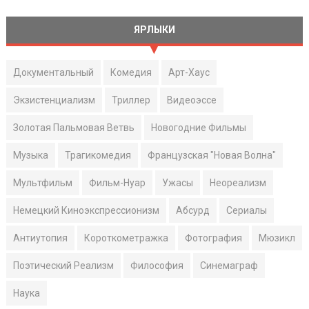
ЯРЛЫКИ
Документальный
Комедия
Арт-Хаус
Экзистенциализм
Триллер
Видеоэссе
Золотая Пальмовая Ветвь
Новогодние Фильмы
Музыка
Трагикомедия
Французская "Новая Волна"
Мультфильм
Фильм-Нуар
Ужасы
Неореализм
Немецкий Киноэкспрессионизм
Абсурд
Сериалы
Антиутопия
Короткометражка
Фотография
Мюзикл
Поэтический Реализм
Философия
Синемаграф
Наука