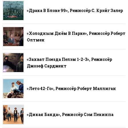
«Драка В Блоке 99», Режиссёр С. Крэйг Залер
«Холодным Днём В Парке», Режиссёр Роберт
Олтмен
«Захват Поезда Пелэм 1-2-3», Режиссёр
Джозеф Сарджент
«Лето 42-Го», Режиссёр Роберт Маллиган
«Дикая Банда», Режиссёр Сэм Пекинпа