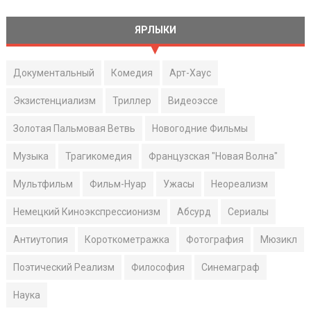
ЯРЛЫКИ
Документальный
Комедия
Арт-Хаус
Экзистенциализм
Триллер
Видеоэссе
Золотая Пальмовая Ветвь
Новогодние Фильмы
Музыка
Трагикомедия
Французская "Новая Волна"
Мультфильм
Фильм-Нуар
Ужасы
Неореализм
Немецкий Киноэкспрессионизм
Абсурд
Сериалы
Антиутопия
Короткометражка
Фотография
Мюзикл
Поэтический Реализм
Философия
Синемаграф
Наука