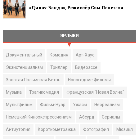
«Дикая Банда», Режиссёр Сэм Пекинпа
ЯРЛЫКИ
Документальный
Комедия
Арт-Хаус
Экзистенциализм
Триллер
Видеоэссе
Золотая Пальмовая Ветвь
Новогодние Фильмы
Музыка
Трагикомедия
Французская "Новая Волна"
Мультфильм
Фильм-Нуар
Ужасы
Неореализм
Немецкий Киноэкспрессионизм
Абсурд
Сериалы
Антиутопия
Короткометражка
Фотография
Мюзикл