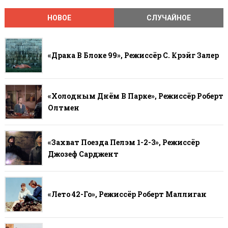
НОВОЕ
СЛУЧАЙНОЕ
«Драка В Блоке 99», Режиссёр С. Крэйг Залер
«Холодным Днём В Парке», Режиссёр Роберт
Олтмен
«Захват Поезда Пелэм 1-2-3», Режиссёр
Джозеф Сарджент
«Лето 42-Го», Режиссёр Роберт Маллиган