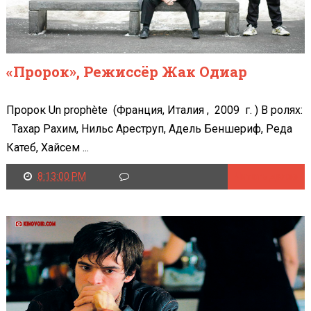
«Пророк», Режиссёр Жак Одиар
Пророк Un prophète (Франция, Италия , 2009 г. ) В ролях:
Тахар Рахим, Нильс Ареструп, Адель Беншериф, Реда
Катеб, Хайсем ...
8:13:00 PM
Читать далее