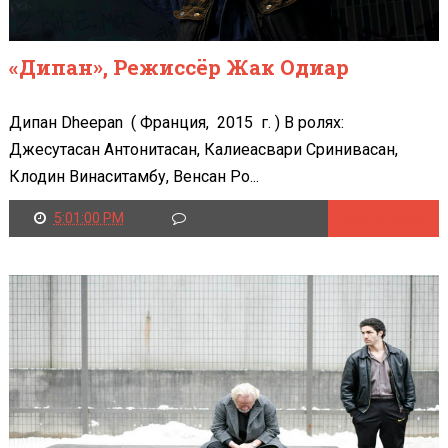
«Дипан», Режиссёр Жак Одиар
Дипан Dheepan ( Франция, 2015 г. ) В ролях:
Джесутасан Антонитасан, Калиеасвари Сринивасан,
Клодин Винаситамбу, Венсан Ро...
5:01:00 PM
Читать далее