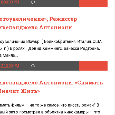
10:00:00 PM
Читать далее
отоувеличение», Режиссёр
келанджело Антониони
оувеличение Blowup ( Великобритания, Италия, США,
6 г. ) В ролях: Дэвид Хеммингс, Ванесса Редгрейв,
 Майлз,...
12:13:00 PM
Читать далее
келанджело Антониони: «Снимать
Значит Жить»
имать фильм — не то же самое, что писать роман." В
вый раз я посмотрел в объектив кинокамеры — это