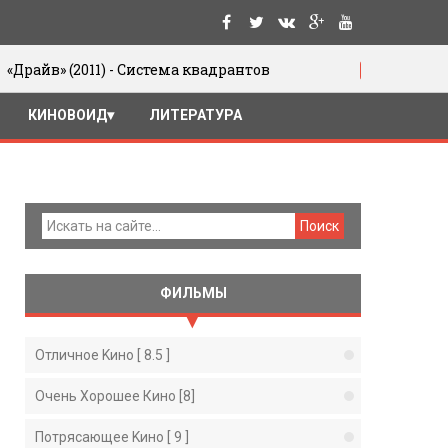
011) - Система квадрантов
Юрий Цивья
05/06/2016
КИНОВОИД
ЛИТЕРАТУРА
ФИЛЬМЫ
Отличное Kино [ 8.5 ]
Очень Хорошее Кино [8]
Потрясающее Kино [ 9 ]