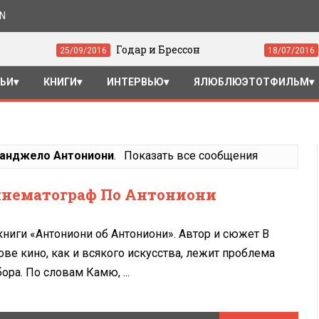
ON
Годар и Брессон
«Драйв» (2
25/09/2016
18/07/2016
ТЬИ
КНИГИ
ИНТЕРВЬЮ
ЯЛЮБЛЮЭТОТФИЛЬМ
анджело Антониони
.
Показать все сообщения
нематограф По Антониони
книги «Антониони об Антониони». Автор и сюжет В
ове кино, как и всякого искусства, лежит проблема
ора. По словам Камю, ...