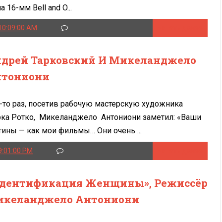
 16-мм Bell and O...
10:09:00 AM
Читать далее
дрей Тарковский И Микеланджело
тониони
-то раз, посетив рабочую мастерскую художника
ка Ротко, Микеланджело Антониони заметил: «Ваши
тины — как мои фильмы… Они очень ...
9:01:00 PM
Читать далее
дентификация Женщины», Режиссёр
келанджело Антониони