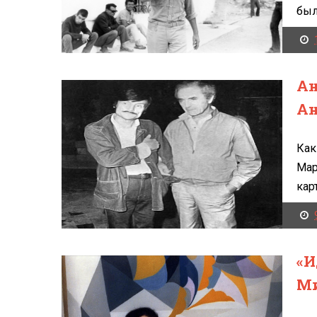
была
Ан
Ан
Как
Мар
кар
«И
Ми