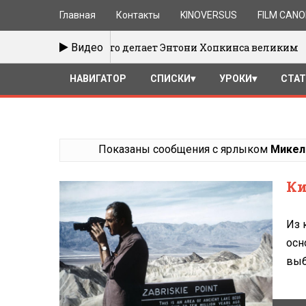
Главная
Контакты
KINOVERSUS
FILM CAN
Что делает Энтони Хопкинса великим
Видео
/01/2017
НАВИГАТОР
СПИСКИ
УРОКИ
СТА
Показаны сообщения с ярлыком
Микел
Ки
Из 
осн
выб