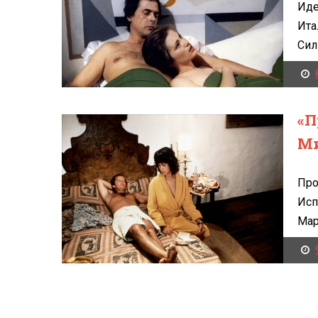
Иде
Ита
Силь
«П
Ми
Про
Исп
Мари