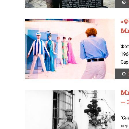
«Ф
Ми
Фот
196
Сара
Ми
— 
"Сн
пер