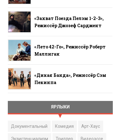
«Захват Поезда Пелэм 1-2-3»,
Режиссёр Джозеф Сарджент
«Лето 42-Го», Режиссёр Роберт
Маллиган
«Дикая Банда», Режиссёр Сэм
Пекинпа
ЯРЛЫКИ
Документальный
Комедия
Арт-Хаус
Экзистенциализм
Триллер
Видеоэссе