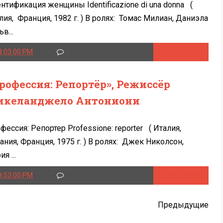
нтификация женщины Identificazione di una donna (
лия, Франция, 1982 г. ) В ролях: Томас Милиан, Даниэла
в...
8:03:00 PM
Читать далее
рофессия: Репортёр», Режиссёр
келанджело Антониони
фессия: Репортер Professione: reporter ( Италия,
ания, Франция, 1975 г. ) В ролях: Джек Николсон,
я ...
9:53:00 PM
Читать далее
Предыдущие