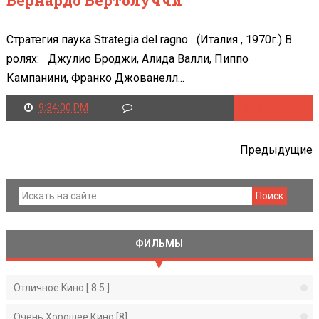
Стратегия паука Strategia del ragno (Италия , 1970г.) В
ролях: Джулио Броджи, Алида Валли, Пиппо
Кампанини, Франко Джованелл...
9:34:00 PM
Читать далее
Предыдущие
ФИЛЬМЫ
Отличное Kино [ 8.5 ]
Очень Хорошее Кино [8]