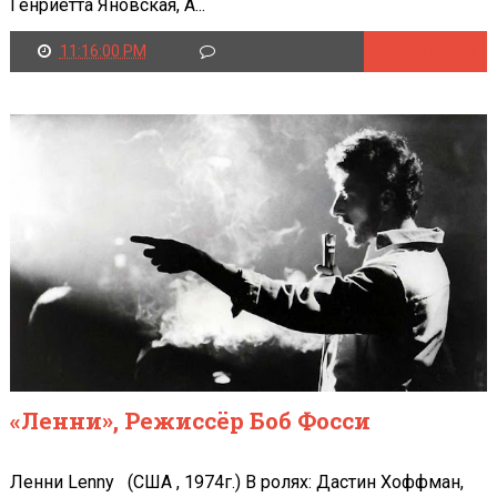
Генриетта Яновская, А...
11:16:00 PM
Читать далее
«Ленни», Режиссёр Боб Фосси
Ленни Lenny (США , 1974г.) В ролях: Дастин Хоффман,