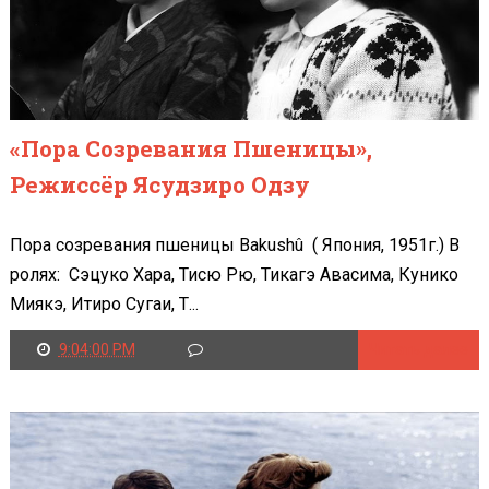
«Пора Созревания Пшеницы»,
Режиссёр Ясудзиро Одзу
Пора созревания пшеницы Bakushû ( Япония, 1951г.) В
ролях: Сэцуко Хара, Тисю Рю, Тикагэ Авасима, Кунико
Миякэ, Итиро Сугаи, Т...
9:04:00 PM
Читать далее