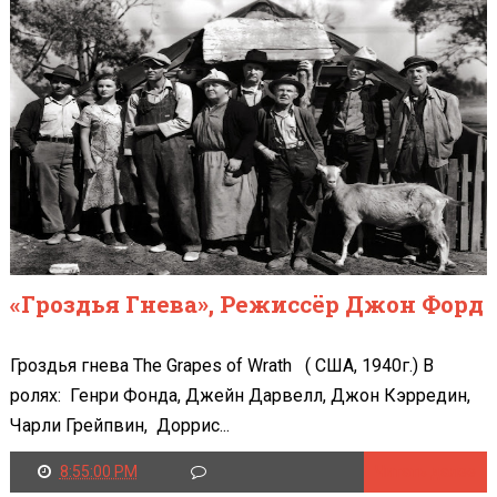
«Гроздья Гнева», Режиссёр Джон Форд
Гроздья гнева The Grapes of Wrath ( США, 1940г.) В
ролях: Генри Фонда, Джейн Дарвелл, Джон Кэрредин,
Чарли Грейпвин, Доррис...
8:55:00 PM
Читать далее