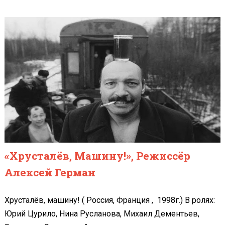
«Хрусталёв, Машину!», Режиссёр
Алексей Герман
Хрусталёв, машину! ( Россия, Франция , 1998г.) В ролях:
Юрий Цурило, Нина Русланова, Михаил Дементьев,