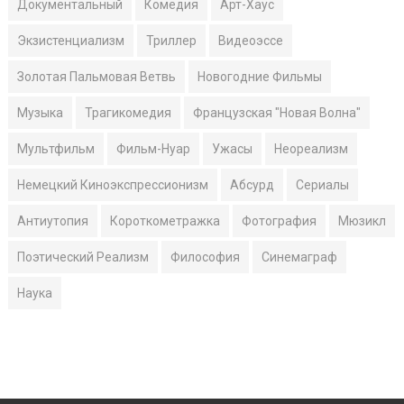
Документальный
Комедия
Арт-Хаус
Экзистенциализм
Триллер
Видеоэссе
Золотая Пальмовая Ветвь
Новогодние Фильмы
Музыка
Трагикомедия
Французская "Новая Волна"
Мультфильм
Фильм-Нуар
Ужасы
Неореализм
Немецкий Киноэкспрессионизм
Абсурд
Сериалы
Антиутопия
Короткометражка
Фотография
Мюзикл
Поэтический Реализм
Философия
Синемаграф
Наука