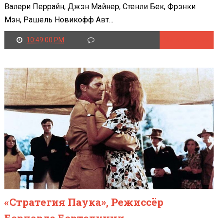
Валери Перрайн, Джэн Майнер, Стенли Бек, Фрэнки
Мэн, Рашель Новикофф Авт...
10:49:00 PM
Читать далее
«Стратегия Паука», Режиссёр
Бернардо Бертолуччи