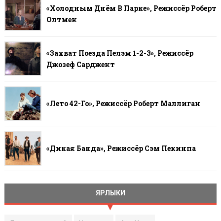
«Холодным Днём В Парке», Режиссёр Роберт
Олтмен
«Захват Поезда Пелэм 1-2-3», Режиссёр
Джозеф Сарджент
«Лето 42-Го», Режиссёр Роберт Маллиган
«Дикая Банда», Режиссёр Сэм Пекинпа
ЯРЛЫКИ