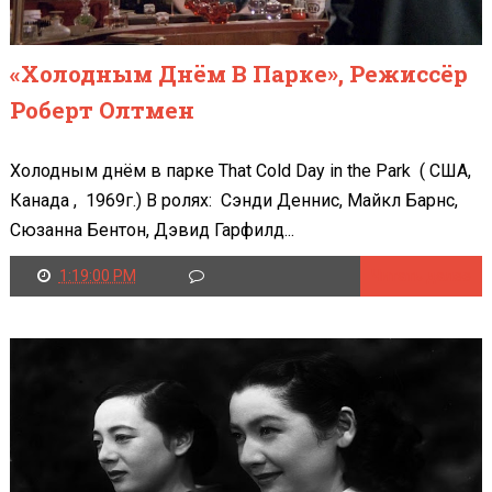
«Холодным Днём В Парке», Режиссёр
Роберт Олтмен
Холодным днём в парке That Cold Day in the Park ( США,
Канада , 1969г.) В ролях: Сэнди Деннис, Майкл Барнс,
Сюзанна Бентон, Дэвид Гарфилд...
1:19:00 PM
Читать далее