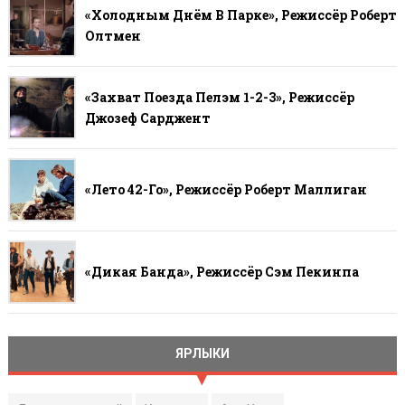
«Холодным Днём В Парке», Режиссёр Роберт
Олтмен
«Захват Поезда Пелэм 1-2-3», Режиссёр
Джозеф Сарджент
«Лето 42-Го», Режиссёр Роберт Маллиган
«Дикая Банда», Режиссёр Сэм Пекинпа
ЯРЛЫКИ