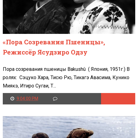
«Пора Созревания Пшеницы»,
Режиссёр Ясудзиро Одзу
Пора созревания пшеницы Bakushû ( Япония, 1951г.) В
ролях: Сэцуко Хара, Тисю Рю, Тикагэ Авасима, Кунико
Миякэ, Итиро Сугаи, Т...
9:04:00 PM
Читать далее