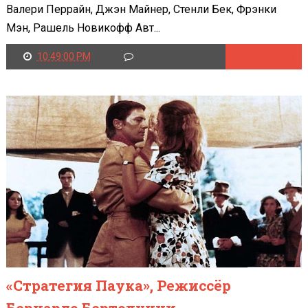
Валери Перрайн, Джэн Майнер, Стенли Бек, Фрэнки
Мэн, Рашель Новикофф Авт...
10:49:00 PM
Читать далее
«Стратегия Паука», Режиссёр
Бернардо Бертолуччи