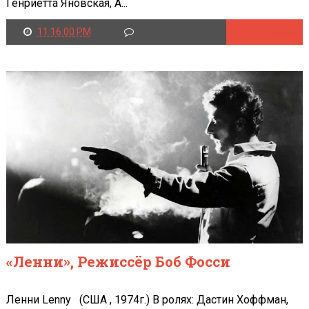
Генриетта Яновская, А...
11:16:00 PM
Читать далее
«Ленни», Режиссёр Боб Фосси
Ленни Lenny (США , 1974г.) В ролях: Дастин Хоффман,