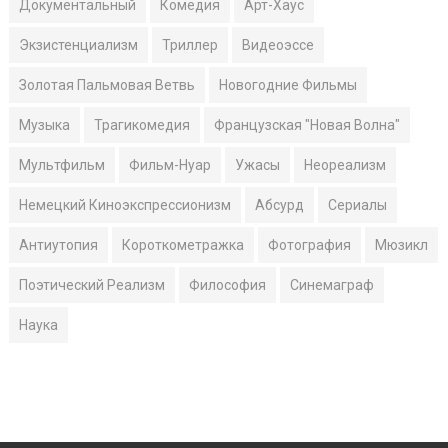
Документальный
Комедия
Арт-Хаус
Экзистенциализм
Триллер
Видеоэссе
Золотая Пальмовая Ветвь
Новогодние Фильмы
Музыка
Трагикомедия
Французская "Новая Волна"
Мультфильм
Фильм-Нуар
Ужасы
Неореализм
Немецкий Киноэкспрессионизм
Абсурд
Сериалы
Антиутопия
Короткометражка
Фотография
Мюзикл
Поэтический Реализм
Философия
Синемаграф
Наука