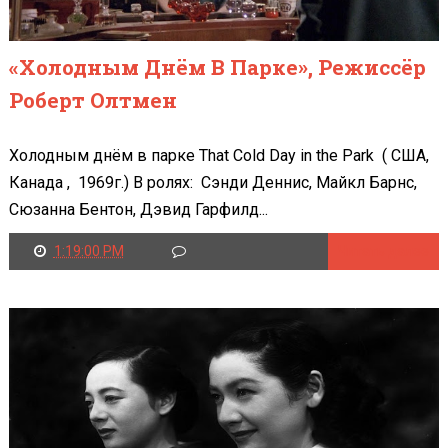
«Холодным Днём В Парке», Режиссёр
Роберт Олтмен
Холодным днём в парке That Cold Day in the Park ( США,
Канада , 1969г.) В ролях: Сэнди Деннис, Майкл Барнс,
Сюзанна Бентон, Дэвид Гарфилд...
1:19:00 PM
Читать далее