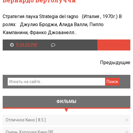
Стратегия паука Strategia del ragno (Италия , 1970г.) В
ролях: Джулио Броджи, Алида Валли, Пиппо
Кампанини, Франко Джованелл...
9:34:00 PM
Читать далее
Предыдущие
ФИЛЬМЫ
Отличное Kино [ 8.5 ]
Очень Хорошее Кино [8]