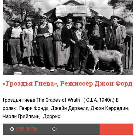
«Гроздья Гнева», Режиссёр Джон Форд
Гроздья гнева The Grapes of Wrath ( США, 1940г.) В
ролях: Генри Фонда, Джейн Дарвелл, Джон Кэрредин,
Чарли Грейпвин, Доррис...
8:55:00 PM
Читать далее