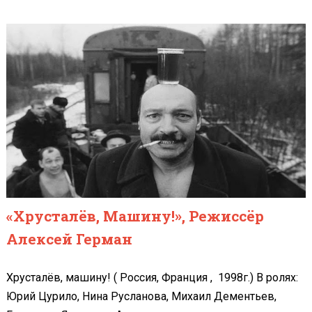
«Хрусталёв, Машину!», Режиссёр
Алексей Герман
Хрусталёв, машину! ( Россия, Франция , 1998г.) В ролях:
Юрий Цурило, Нина Русланова, Михаил Дементьев,