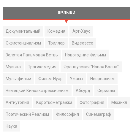
ЯРЛЫКИ
Документальный
Комедия
Арт-Хаус
Экзистенциализм
Триллер
Видеоэссе
Золотая Пальмовая Ветвь
Новогодние Фильмы
Музыка
Трагикомедия
Французская "Новая Волна"
Мультфильм
Фильм-Нуар
Ужасы
Неореализм
Немецкий Киноэкспрессионизм
Абсурд
Сериалы
Антиутопия
Короткометражка
Фотография
Мюзикл
Поэтический Реализм
Философия
Синемаграф
Наука