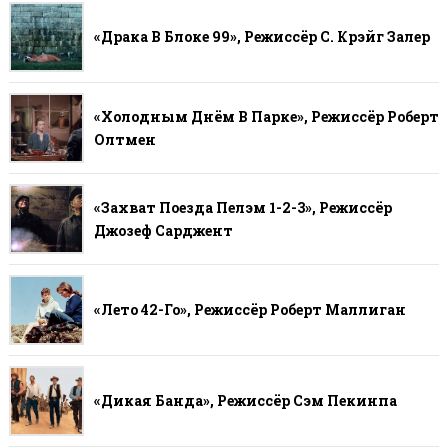
«Драка В Блоке 99», Режиссёр С. Крэйг Залер
«Холодным Днём В Парке», Режиссёр Роберт
Олтмен
«Захват Поезда Пелэм 1-2-3», Режиссёр
Джозеф Сарджент
«Лето 42-Го», Режиссёр Роберт Маллиган
«Дикая Банда», Режиссёр Сэм Пекинпа