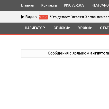
Главная
Контакты
KINOVERSUS
FILM CAN
Видео
Что делает Энтони Хопкинса великим
15/01/2017
НАВИГАТОР
СПИСКИ
УРОКИ
СТА
Сообщения с ярлыком
антиутоп