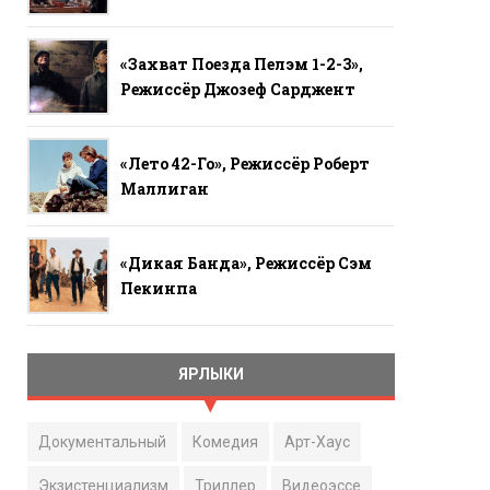
«Захват Поезда Пелэм 1-2-3»,
Режиссёр Джозеф Сарджент
«Лето 42-Го», Режиссёр Роберт
Маллиган
«Дикая Банда», Режиссёр Сэм
Пекинпа
ЯРЛЫКИ
Документальный
Комедия
Арт-Хаус
Экзистенциализм
Триллер
Видеоэссе