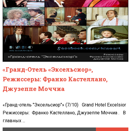
«Гранд-Отель «Эксельсиор»,
Режиссеры: Франко Кастеллано,
Джузеппе Моччиа
«Гранд-отель "Эксельсиор"» (7/10) Grand Hotel Excelsior
Режиссеры: Франко Кастеллано, Джузеппе Моччиа . В
главных ...