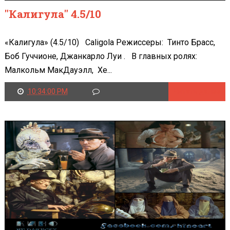
"Калигула" 4.5/10
«Калигула» (4.5/10) Caligola Режиссеры: Тинто Брасс,
Боб Гуччионе, Джанкарло Луи . В главных ролях:
Малкольм МакДауэлл, Хе...
10:34:00 PM
Читать далее