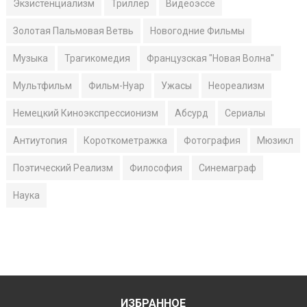
Экзистенциализм
Триллер
Видеоэссе
Золотая Пальмовая Ветвь
Новогодние Фильмы
Музыка
Трагикомедия
Французская "Новая Волна"
Мультфильм
Фильм-Нуар
Ужасы
Неореализм
Немецкий Киноэкспрессионизм
Абсурд
Сериалы
Антиутопия
Короткометражка
Фотография
Мюзикл
Поэтический Реализм
Философия
Синемаграф
Наука
ИЗБРАННОЕ