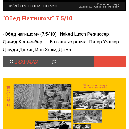
"Обед Нагишом" 7.5/10
«Обед нагишом» (7.5/10) Naked Lunch Режиссер:
Дэвид Кроненберг . В главных ролях: Питер Уэллер,
Джуди Дэвис, Иэн Холм, Джул...
12:21:00 AM
Читать далее