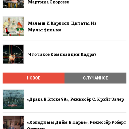
Мартина Скорсезе
Малыш И Карлсон: Цитаты Из
Мультфильма
Что Такое Композиция Кадра?
НОВОЕ
СЛУЧАЙНОЕ
«Драка В Блоке 99», Режиссёр С. Крэйг Залер
«Холодным Днём В Парке», Режиссёр Роберт
Олтмен