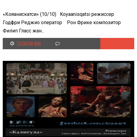
«Кояанискатси» (10/10) Koyaanisqatsi режиссер
Годфри Реджио оператор Рон Фрике композитор
Филип Гласс жан...
12:00:00 AM
Читать далее