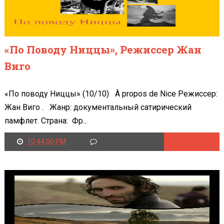
«По Поводу Ниццы», Режиссер Жан
Виго
«По поводу Ниццы» (10/10) À propos de Nice Режиссер:
Жан Виго . Жанр: документальный сатирический
памфлет. Страна: Фр...
10:44:00 PM
Читать далее