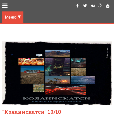
Меню
"Кояанискатси" 10/10